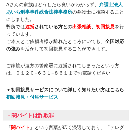
Aさんの家族はどうしたら良いかわからず、
弁護士法人
あいち刑事事件総合法律事務所
の弁護士に相談すること
にしました。
弊所では
逮捕
されている方との
出張相談
、
初回接見
を行
っています。
ご本人とご依頼者様が離れたところにいても、
全国対応
の強み
を活かして初回接見することができます。
ご家族が遠方の警察署に逮捕されてしまったという方
は、０１２０−６３１−８６１までお電話ください。
▼初回接見サービスについて詳しく知りたい方はこちら
初回接見・付添サービス
・闇バイトは詐欺罪
「
闇バイト
」
という言葉が広く浸透しており、「テレグ