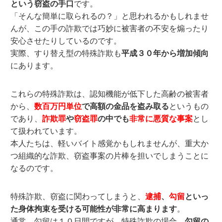
という窃盗の手口
です。
「そんな簡単に取られるの？」と思われるかもしれませ
んが、この手の詐欺では巧妙に被害者の不安を煽ったり
安心させたりしているのです。
実際、すり替え型の特殊詐欺も
平成３０年から増加傾向
にあります。
これらの特殊詐欺は、認知機能が低下した高齢の被害者
から、
数百万円単位
で高額の金品を盗み取る
というもの
であり、
詐欺罪
や
窃盗罪
の中でも
非常に悪質な事案
とし
て扱われています。
本人たちは、軽いバイト感覚かもしれませんが、重大か
つ組織的な詐欺、窃盗事案の片棒を担いでしまうことに
なるのです。
特殊詐欺、窃盗に関わってしまうと、
逮捕
、
勾留
といっ
た身体拘束を受ける可能性が非常に高まります
。
通常、勾留は１０日間ですが、特殊詐欺の場合、
勾留の