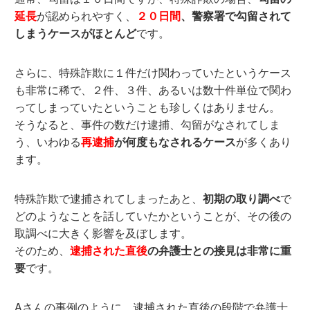
延長
が認められやすく、
２０日間
、警察署で勾留されて
しまうケースがほとんど
です。
さらに、特殊詐欺に１件だけ関わっていたというケース
も非常に稀で、２件、３件、あるいは数十件単位で関わ
ってしまっていたということも珍しくはありません。
そうなると、事件の数だけ逮捕、勾留がなされてしま
う、いわゆる
再逮捕
が何度もなされるケース
が多くあり
ます。
特殊詐欺で逮捕されてしまったあと、
初期の取り調べ
で
どのようなことを話していたかということが、その後の
取調べに大きく影響を及ぼします。
そのため、
逮捕された直後
の弁護士との接見は非常に重
要
です。
Aさんの事例のように、逮捕された直後の段階で弁護士