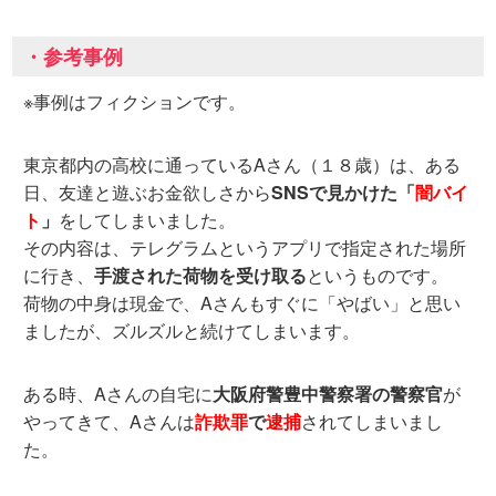
・参考事例
※事例はフィクションです。
東京都内の高校に通っているAさん（１８歳）は、ある
日、友達と遊ぶお金欲しさから
SNSで見かけた「
闇バイ
ト
」
をしてしまいました。
その内容は、テレグラムというアプリで指定された場所
に行き、
手渡された荷物を受け取る
というものです。
荷物の中身は現金で、Aさんもすぐに「やばい」と思い
ましたが、ズルズルと続けてしまいます。
ある時、Aさんの自宅に
大阪府警豊中警察署の警察官
が
やってきて、Aさんは
詐欺罪
で
逮捕
されてしまいまし
た。