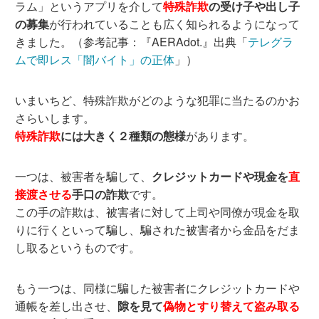
ラム」というアプリを介して
特殊詐欺
の受け子や出し子
の募集
が行われていることも広く知られるようになって
きました。（参考記事：『AERAdot.』出典「
テレグラ
ムで即レス「闇バイト」の正体
」）
いまいちど、特殊詐欺がどのような犯罪に当たるのかお
さらいします。
特殊詐欺
には大きく２種類の態様
があります。
一つは、被害者を騙して、
クレジットカードや現金を
直
接渡させる
手口の詐欺
です。
この手の詐欺は、被害者に対して上司や同僚が現金を取
りに行くといって騙し、騙された被害者から金品をだま
し取るというものです。
もう一つは、同様に騙した被害者にクレジットカードや
通帳を差し出させ、
隙を見て
偽物とすり替えて盗み取る