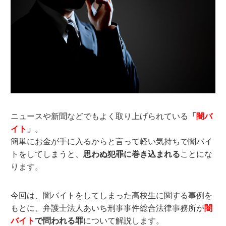
ニュースや新聞などでもよく取り上げられている
「
闇バ
イト
」
。
簡単にお金が手に入るからと言って軽い気持ちで闇バイ
トをしてしまうと、
思わぬ犯罪に巻き込まれる
ことにな
ります。
今回は、闇バイトをしてしまった高校生に関する事例を
もとに、弁護士法人あいち刑事事件総合法律事務所が
闇
バイト
で問われる罪
について解説します。