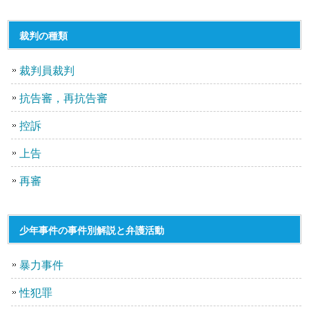
裁判の種類
裁判員裁判
抗告審，再抗告審
控訴
上告
再審
少年事件の事件別解説と弁護活動
暴力事件
性犯罪