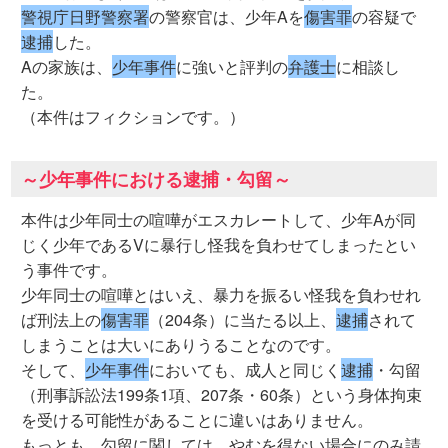
警視庁日野警察署
の警察官は、少年Aを
傷害罪
の容疑で
逮捕
した。
Aの家族は、
少年事件
に強いと評判の
弁護士
に相談し
た。
（本件はフィクションです。）
～少年事件における逮捕・勾留～
本件は少年同士の喧嘩がエスカレートして、少年Aが同
じく少年であるVに暴行し怪我を負わせてしまったとい
う事件です。
少年同士の喧嘩とはいえ、暴力を振るい怪我を負わせれ
ば刑法上の
傷害罪
（204条）に当たる以上、
逮捕
されて
しまうことは大いにありうることなのです。
そして、
少年事件
においても、成人と同じく
逮捕
・勾留
（刑事訴訟法199条1項、207条・60条）という身体拘束
を受ける可能性があることに違いはありません。
もっとも、勾留に関しては、やむを得ない場合にのみ請