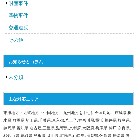
財産事件
薬物事件
交通違反
その他
お知らせとコラム
未分類
主な対応エリア
東海地方・近畿地方・中国地方・九州地方を中心に全国対応 茨城県,栃
木県,群馬県,埼玉県,千葉県,東京都,八王子,神奈川県,横浜,福井県,岐阜県,
静岡県,愛知県,名古屋,三重県,滋賀県,京都府,大阪府,兵庫県,神戸,奈良県,
和歌山県,鳥取県,島根県,岡山県,広島県,山口県,福岡県,佐賀県,長崎県,熊