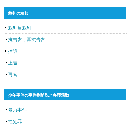
裁判の種類
裁判員裁判
抗告審，再抗告審
控訴
上告
再審
少年事件の事件別解説と弁護活動
暴力事件
性犯罪