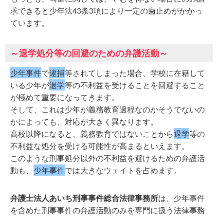
求できると少年法43条3項により一定の歯止めがかかっ
ています。
～退学処分等の回避のための弁護活動～
少年事件
で
逮捕
等されてしまった場合、学校に在籍して
いる少年が
退学
等の不利益を受けることを回避すること
が極めて重要になってきます。
そして、これは少年が義務教育過程なのかそうでないの
かによっても、対応が大きく異なります。
高校以降になると、義務教育ではないことから
退学
等の
不利益な処分を受ける可能性が高まるといえます。
このような刑事処分以外の不利益を避けるための弁護活
動も、
少年事件
では大きなウェイトを占めます。
弁護士法人あいち刑事事件総合法律事務所
は、少年事件
を含めた刑事事件の弁護活動のみを専門に扱う法律事務