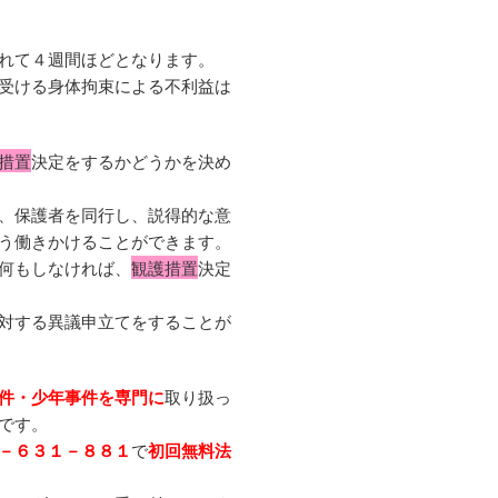
れて４週間ほどとなります。
受ける身体拘束による不利益は
措置
決定をするかどうかを決め
、保護者を同行し、説得的な意
う働きかけることができます。
何もしなければ、
観護措置
決定
対する異議申立てをすることが
件・少年事件を専門に
取り扱っ
です。
－６３１－８８１
で
初回無料法