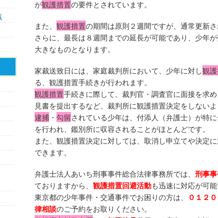
が
観護措置
の要件とされています。
識
また、
観護措置
の期間は原則２週間ですが、通常更新さ
さらに、最長は８週間までの延長が可能であり、少年が
大きなものとなります。
家裁送致日には、家庭裁判所において、少年に対し
観護
る、観護措置手続きが行われます。
観護措置
手続きに際して、裁判官・調査官に面接を求め
見書を提出するなど、裁判所に観護措置決定をしないよ
逮捕
・
勾留
されている少年は、付添人（弁護士）が特に
を行われ、鑑別所に収容されることがほとんどです。
また、観護措置決定に対しては、取消し申立てや決定に
できます。
弁護士法人あいち刑事事件総合法律事務所では、
刑事事
ておりますから、
観護措置回避活動
も迅速に対応が可能
東京都の少年事件・交通事件でお困りの方は、
０１２０
律相談
のご予約をお取りください。