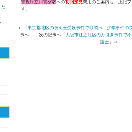
警視庁立川警察署
への
初回接見
費用のご案内も、上記フ
した
す。
い
←「
東京都北区の替え玉受験事件で取調べ 少年事件の
事へ 次の記事へ「
大阪市住之江区の万引き事件で不
護士
」→