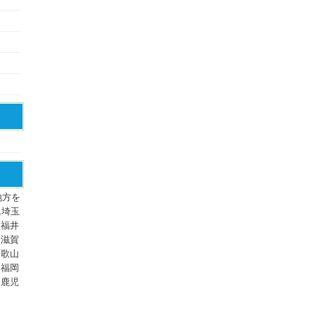
地方を
,埼玉
,福井
,滋賀
和歌山
,福岡
,鹿児