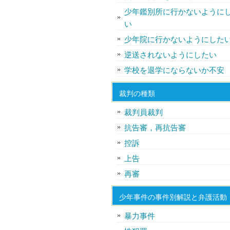
少年鑑別所に行かないように
い
少年院に行かないようにした
逆送されないようにしたい
学校を退学にならないか不安
裁判の種類
裁判員裁判
抗告審，再抗告審
控訴
上告
再審
少年事件の事件別解説と弁護活動
暴力事件