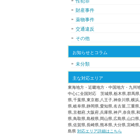
性犯罪
財産事件
薬物事件
交通違反
その他
お知らせとコラム
未分類
主な対応エリア
東海地方・近畿地方・中国地方・九州
中心に全国対応 茨城県,栃木県,群馬県
県,千葉県,東京都,八王子,神奈川県,横浜
県,岐阜県,静岡県,愛知県,名古屋,三重県
県,京都府,大阪府,兵庫県,神戸,奈良県,
県,鳥取県,島根県,岡山県,広島県,山口県
県,佐賀県,長崎県,熊本県,大分県,宮崎県
島県
対応エリア詳細はこちら