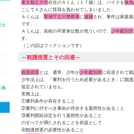
東京都立川市
在住のＡくん（１７歳）は、バイクを
無免
こしてＶさんに怪我を負わせてしまいました。
Ａくんは、
警視庁立川警察署
に
逮捕
され、事件は家庭裁
です。
護士
Ａくんは、高校の卒業単位数が危ういので、
少年鑑別所
す。
（この話はフィクションです）
～観護措置とその回避～
観護措置
とは、通常、少年が
少年鑑別所
に収容されて観
少年法上は、「審判を行うため必要があるとき」に観護
規定されていません。
月施
実務上は、
①審判条件が存在すること
②審判に付すべき事由が存在する蓋然性があること
③審判開始決定を行う蓋然性があること
のすべてが満たされることを前提として
④観護措置の必要性があること