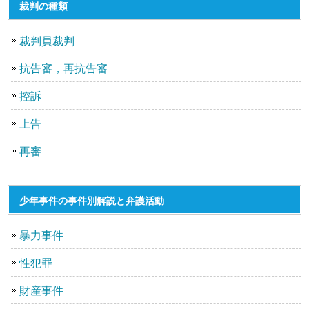
裁判の種類
裁判員裁判
抗告審，再抗告審
控訴
上告
再審
少年事件の事件別解説と弁護活動
暴力事件
性犯罪
財産事件