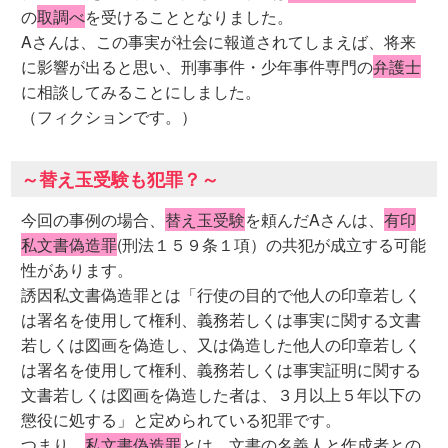
の
取調べ
を受けることとなりました。
Aさんは、この事実が社会に報道されてしまえば、将来
に影響が出ると思い、刑事事件・少年事件専門の
弁護士
に相談してみることにしました。
（フィクションです。）
～替え玉受験も犯罪？～
今回の事例の場合、
替え玉受験
を頼んだAさんは、
有印
私文書偽造罪
(刑法１５９条１項）の共犯が成立する可能
性があります。
誘因私文書偽造罪とは「行使の目的で他人の印章若しく
は署名を使用して権利、義務若しくは事実に関する文書
若しくは図画を偽造し、又は偽造した他人の印章若しく
は署名を使用して権利、義務若しくは事実証明に関する
文書若しくは図画を偽造した者は、３月以上５年以下の
懲役に処する」と定められている犯罪です。
つまり、
私文書偽造罪
とは、文書の名義人と作成者との