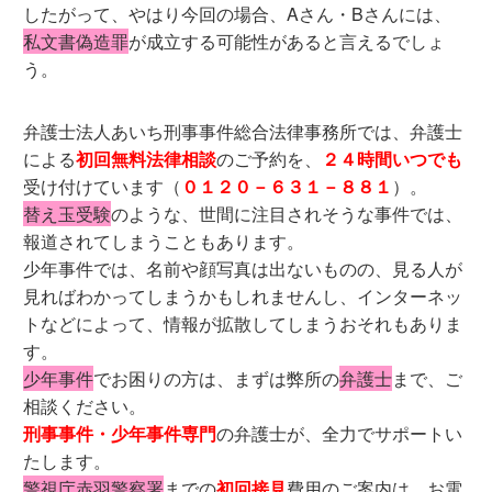
したがって、やはり今回の場合、Aさん・Bさんには、
私文書偽造罪
が成立する可能性があると言えるでしょ
う。
弁護士法人あいち刑事事件総合法律事務所では、弁護士
による
初回無料法律相談
のご予約を、
２４時間いつでも
受け付けています（
０１２０－６３１－８８１
）。
替え玉受験
のような、世間に注目されそうな事件では、
報道されてしまうこともあります。
少年事件では、名前や顔写真は出ないものの、見る人が
見ればわかってしまうかもしれませんし、インターネッ
トなどによって、情報が拡散してしまうおそれもありま
す。
少年事件
でお困りの方は、まずは弊所の
弁護士
まで、ご
相談ください。
刑事事件・少年事件専門
の弁護士が、全力でサポートい
たします。
警視庁赤羽警察署
までの
初回接見
費用のご案内は、お電