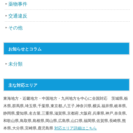
薬物事件
交通違反
その他
お知らせとコラム
未分類
主な対応エリア
東海地方・近畿地方・中国地方・九州地方を中心に全国対応 茨城県,栃
木県,群馬県,埼玉県,千葉県,東京都,八王子,神奈川県,横浜,福井県,岐阜県,
静岡県,愛知県,名古屋,三重県,滋賀県,京都府,大阪府,兵庫県,神戸,奈良県,
和歌山県,鳥取県,島根県,岡山県,広島県,山口県,福岡県,佐賀県,長崎県,熊
本県,大分県,宮崎県,鹿児島県
対応エリア詳細はこちら