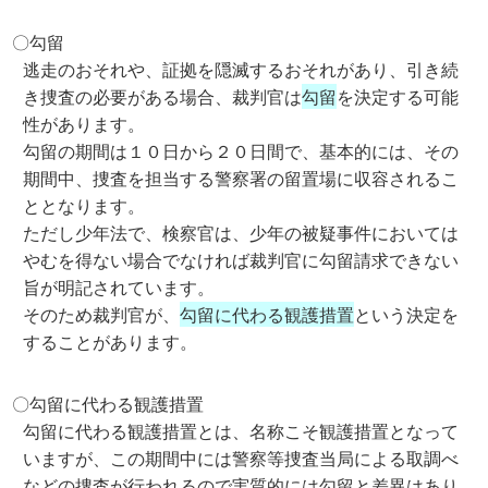
〇勾留
逃走のおそれや、証拠を隠滅するおそれがあり、引き続
き捜査の必要がある場合、裁判官は
勾留
を決定する可能
性があります。
勾留の期間は１０日から２０日間で、基本的には、その
期間中、捜査を担当する警察署の留置場に収容されるこ
ととなります。
ただし少年法で、検察官は、少年の被疑事件においては
やむを得ない場合でなければ裁判官に勾留請求できない
旨が明記されています。
そのため裁判官が、
勾留に代わる観護措置
という決定を
することがあります。
〇勾留に代わる観護措置
勾留に代わる観護措置とは、名称こそ観護措置となって
いますが、この期間中には警察等捜査当局による取調べ
などの捜査が行われるので実質的には勾留と差異はあり