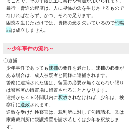
ることで、その手段は主に暴行や脅迫が用いられます。
暴行・脅迫の程度は、人に畏怖の念を生じさせるもので
なければならず、かつ、それで足ります。
困惑を生じただけでは、畏怖の念を欠いているので
恐喝
罪
は成立しません。
～少年事件の流れ～
〇逮捕
少年事件であっても
逮捕
の要件を満たし、逮捕の必要が
ある場合は、成人被疑者と同様に逮捕されます。
警察に逮捕された後は、留置の必要が無くならない限り
は警察署の留置場に留置されることとなります。
逮捕から４８時間以内に
釈放
されなければ、少年は、検
察庁に
送致
されます。
送致を受けた検察官は、裁判所に対して勾留請求、又は
家庭裁判所に観護措置を請求若しくは少年を釈放しま
す。