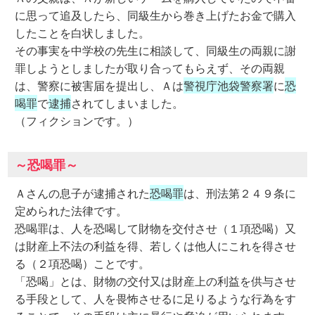
に思って追及したら、同級生から巻き上げたお金で購入
したことを白状しました。
その事実を中学校の先生に相談して、同級生の両親に謝
罪しようとしましたが取り合ってもらえず、その両親
は、警察に被害届を提出し、Ａは
警視庁池袋警察署
に
恐
喝罪
で
逮捕
されてしまいました。
（フィクションです。）
～恐喝罪～
Ａさんの息子が逮捕された
恐喝罪
は、刑法第２４９条に
定められた法律です。
恐喝罪は、人を恐喝して財物を交付させ（１項恐喝）又
は財産上不法の利益を得、若しくは他人にこれを得させ
る（２項恐喝）ことです。
「恐喝」とは、財物の交付又は財産上の利益を供与させ
る手段として、人を畏怖させるに足りるような行為をす