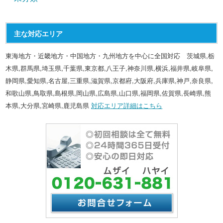
主な対応エリア
東海地方・近畿地方・中国地方・九州地方を中心に全国対応 茨城県,栃
木県,群馬県,埼玉県,千葉県,東京都,八王子,神奈川県,横浜,福井県,岐阜県,
静岡県,愛知県,名古屋,三重県,滋賀県,京都府,大阪府,兵庫県,神戸,奈良県,
和歌山県,鳥取県,島根県,岡山県,広島県,山口県,福岡県,佐賀県,長崎県,熊
本県,大分県,宮崎県,鹿児島県
対応エリア詳細はこちら