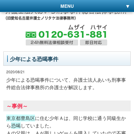
MENU
少年による恐喝事件
2020/08/21
少年による恐喝事件について、弁護士法人あいち刑事事
件総合法律事務所の弁護士が解説します。
～事例～
東京都豊島区
に住む少年Ａは、同じ学校に通う同級生か
ら
恐喝
していました。
Ａの父親は、Ａが新しいゲームを購入していたので不審