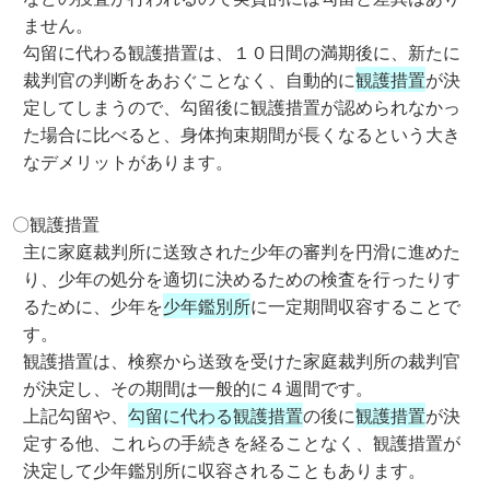
ません。
勾留に代わる観護措置は、１０日間の満期後に、新たに
裁判官の判断をあおぐことなく、自動的に
観護措置
が決
定してしまうので、勾留後に観護措置が認められなかっ
た場合に比べると、身体拘束期間が長くなるという大き
なデメリットがあります。
〇観護措置
主に家庭裁判所に送致された少年の審判を円滑に進めた
り、少年の処分を適切に決めるための検査を行ったりす
るために、少年を
少年鑑別所
に一定期間収容することで
す。
観護措置は、検察から送致を受けた家庭裁判所の裁判官
が決定し、その期間は一般的に４週間です。
上記勾留や、
勾留に代わる観護措置
の後に
観護措置
が決
定する他、これらの手続きを経ることなく、観護措置が
決定して少年鑑別所に収容されることもあります。