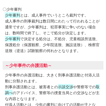
〇少年審判
少年審判
とは、成人事件でいうところ裁判です。
成人事件の刑事裁判は数日間にわたって行われることが
通常ですが、少年審判は、犯罪事実に争いのない場合
は、数時間で終了し、そこで処分が決定します。
少年審判
で決定する処分は、不処分、児童相談所送致、
保護処分（保護観察、少年院送致、施設送致）、検察官
送致（逆送）試験観察の何れかとなります。
～少年事件の弁護活動～
少年事件の弁護活動は、大きく刑事弁護活動と付添人活
動に分類されます。
刑事弁護活動とは、被害者との
示談交渉
や警察等での
取
調べ
のアドバイス、警察等の捜査当局との交渉などが主
な内容となります。
付添人活動とは、少年の審判に向けての活動が主とな