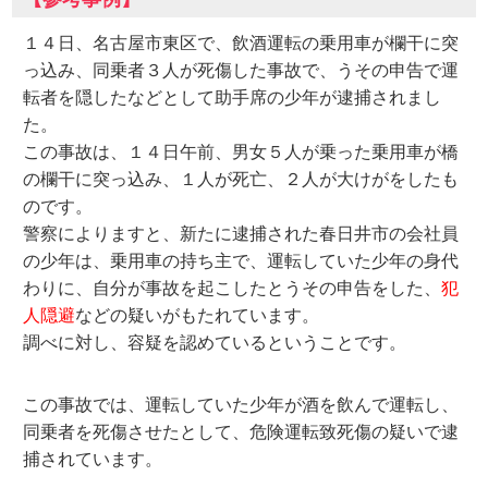
１４日、名古屋市東区で、飲酒運転の乗用車が欄干に突
っ込み、同乗者３人が死傷した事故で、うその申告で運
転者を隠したなどとして助手席の少年が逮捕されまし
た。
この事故は、１４日午前、男女５人が乗った乗用車が橋
の欄干に突っ込み、１人が死亡、２人が大けがをしたも
のです。
警察によりますと、新たに逮捕された春日井市の会社員
の少年は、乗用車の持ち主で、運転していた少年の身代
わりに、自分が事故を起こしたとうその申告をした、
犯
人隠避
などの疑いがもたれています。
調べに対し、容疑を認めているということです。
この事故では、運転していた少年が酒を飲んで運転し、
同乗者を死傷させたとして、危険運転致死傷の疑いで逮
捕されています。