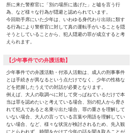
所に来た警察官に「別の場所に逃げた」と嘘を言う行
為、など様々な行為が隠避と認められています。
今回助手席にいた少年は、いわゆる身代わり出頭に類す
る行為により警察官に対して真の運転手がいることを隠
そうとしていることから、犯人隠避の罪が成立すると考
えられます。
【少年事件での弁護活動】
少年事件での弁護活動・付添人活動は、成人の刑事事件
とは手続きが異なるという点だけでなく、少年の性格な
どを把握したうえでの対話が必要となります。
例えば、大人の取調べに対して突っぱねているだけで本
当は罪を認めたいと考えている場合、別の犯人から脅さ
れて犯人であると名乗り出た場合、罪の重さを理解して
いない場合、大人の言っている言葉や用語を理解してい
ない場合、など、様々な状況が検討されるため、先入観
にとらわれず、時間をかけて少年の話を聞き取ることが