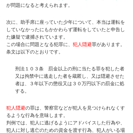
が問題になると考えられます。
次に、助手席に座っていた少年について、本当は運転を
していなかったにもかかわらず運転をしていたと申告し
た嫌疑で逮捕されています。
この場合に問題となる犯罪に、
犯人隠避
罪があります。
条文は以下のとおりです。
刑法１０３条 罰金以上の刑に当たる罪を犯した者
又は拘禁中に逃走した者を蔵匿し、又は隠避させた
者は、３年以下の懲役又は３０万円以下の罰金に処
する。
犯人隠避
の罪は、警察官などが犯人を見つけられなくす
るような行為を意味します。
判例では、犯人に逃げるようにアドバイスした行為や、
犯人に対し逃亡のための資金を渡す行為、犯人がいる場