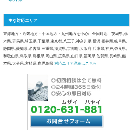
主な対応エリア
東海地方・近畿地方・中国地方・九州地方を中心に全国対応 茨城県,栃
木県,群馬県,埼玉県,千葉県,東京都,八王子,神奈川県,横浜,福井県,岐阜県,
静岡県,愛知県,名古屋,三重県,滋賀県,京都府,大阪府,兵庫県,神戸,奈良県,
和歌山県,鳥取県,島根県,岡山県,広島県,山口県,福岡県,佐賀県,長崎県,熊
本県,大分県,宮崎県,鹿児島県
対応エリア詳細はこちら