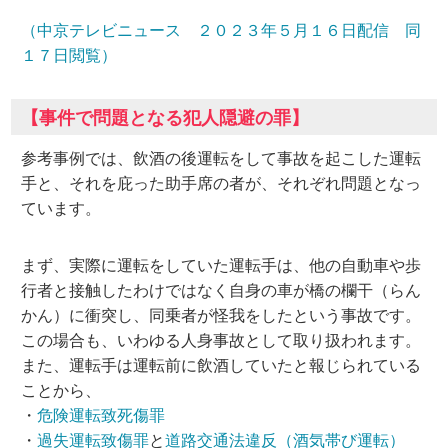
（中京テレビニュース ２０２３年５月１６日配信 同
１７日閲覧）
【事件で問題となる犯人隠避の罪】
参考事例では、飲酒の後運転をして事故を起こした運転
手と、それを庇った助手席の者が、それぞれ問題となっ
ています。
まず、実際に運転をしていた運転手は、他の自動車や歩
行者と接触したわけではなく自身の車が橋の欄干（らん
かん）に衝突し、同乗者が怪我をしたという事故です。
この場合も、いわゆる人身事故として取り扱われます。
また、運転手は運転前に飲酒していたと報じられている
ことから、
・
危険運転致死傷罪
・
過失運転致傷罪
と
道路交通法違反（酒気帯び運転）