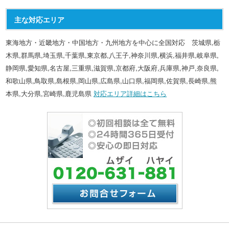
主な対応エリア
東海地方・近畿地方・中国地方・九州地方を中心に全国対応 茨城県,栃
木県,群馬県,埼玉県,千葉県,東京都,八王子,神奈川県,横浜,福井県,岐阜県,
静岡県,愛知県,名古屋,三重県,滋賀県,京都府,大阪府,兵庫県,神戸,奈良県,
和歌山県,鳥取県,島根県,岡山県,広島県,山口県,福岡県,佐賀県,長崎県,熊
本県,大分県,宮崎県,鹿児島県
対応エリア詳細はこちら