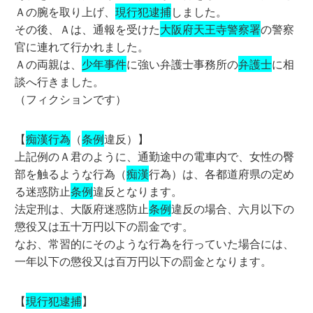
Ａの腕を取り上げ、
現行犯逮捕
しました。
その後、Ａは、通報を受けた
大阪府天王寺警察署
の警察
官に連れて行かれました。
Ａの両親は、
少年事件
に強い弁護士事務所の
弁護士
に相
談へ行きました。
（フィクションです）
【
痴漢行為
（
条例
違反）】
上記例のＡ君のように、通勤途中の電車内で、女性の臀
部を触るような行為（
痴漢
行為）は、各都道府県の定め
る迷惑防止
条例
違反となります。
法定刑は、大阪府迷惑防止
条例
違反の場合、六月以下の
懲役又は五十万円以下の罰金です。
なお、常習的にそのような行為を行っていた場合には、
一年以下の懲役又は百万円以下の罰金となります。
【
現行犯逮捕
】