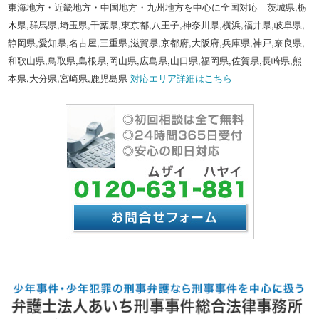
東海地方・近畿地方・中国地方・九州地方を中心に全国対応 茨城県,栃
木県,群馬県,埼玉県,千葉県,東京都,八王子,神奈川県,横浜,福井県,岐阜県,
静岡県,愛知県,名古屋,三重県,滋賀県,京都府,大阪府,兵庫県,神戸,奈良県,
和歌山県,鳥取県,島根県,岡山県,広島県,山口県,福岡県,佐賀県,長崎県,熊
本県,大分県,宮崎県,鹿児島県
対応エリア詳細はこちら