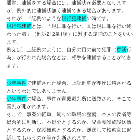
通常、逮捕をする場合には、逮捕状が必要となります
が、例外的に逮捕状無く逮捕できる場合があります。
それが、上記例のような
現行犯逮捕
の時です。
現行犯逮捕
とは、「現に罪を行い、又は現に罪を行い終
わった者」（刑訴212条1項）に対する逮捕のことをいい
ます。
例えば、上記例のように、自分の目の前で犯罪（
痴漢
行
為）が行われた場合などは、相手を逮捕することができ
ます。
少年事件
で逮捕された場合、上記刑罰が即座に科される
というわけではありません。
少年事件
の場合、事件が家庭裁判所に送致され、そこで
審判が開かれます。
そこで、事案の軽重、周りの環境の整備、本人の反省等
総合的に判断し、不処分とするのか、児童養護施設送致
とするのか、保護観察とするのか、逆送して検察官に起
訴してもらうのか等が判断されます。