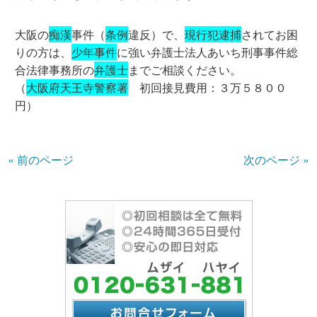
大阪の
痴漢
事件（
条例
違反）で、
現行犯逮捕
されてお困
りの方は、
少年事件
に強い弁護士法人あいち刑事事件総
合法律事務所の
弁護士
までご相談ください。
（
大阪府天王寺警察署
初回接見費用：３万５８００
円）
« 前のページ
次のページ »