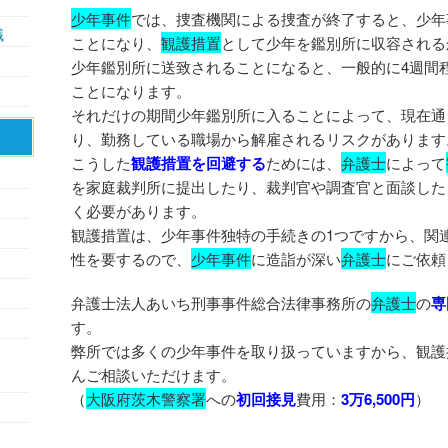
少年事件
では、捜査機関による捜査が終了すると、少年
識
ことになり、
観護措置
として少年を鑑別所に収容される
少年鑑別所に送致されることになると、一般的に4週間
ことになります。
それだけの期間少年鑑別所に入ることによって、現在通
り、勤務している職場から解雇されるリスクがあります
こうした
観護措置を回避する
ためには、
弁護士
によって
を家庭裁判所に提出したり、裁判官や調査官と面談した
く必要があります。
観護措置は、少年事件独特の手続きの1つですから、関
性を要するので、
少年事件
に造詣が深い
弁護士
にご依頼
弁護士法人あいち刑事事件総合法律事務所の
弁護士
の
専
す。
弊所では多くの少年事件を取り扱っていますから、観護
んご相談いただけます。
（
大阪府茨木警察署
への
初回接見
費用：
3万6,500円
）