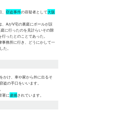
日、
窃盗事件
の容疑者として
大阪
は、AがV宅の裏庭にボールが誤
裏庭に行ったのを見計らいその隙
を行ったとのことであった。
律事務所に行き、どうにかして一
した。
をかけ、車や家から外に出るそ
窃盗の手口をいいます。
。
察署に
逮捕
されています。