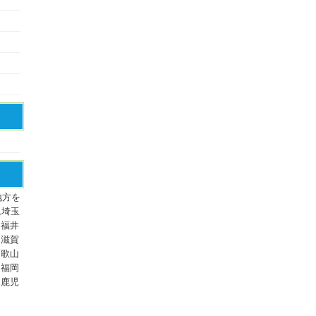
地方を
,埼玉
,福井
,滋賀
和歌山
,福岡
,鹿児