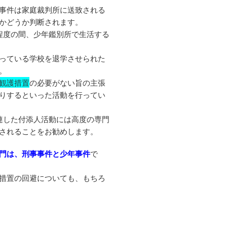
事件は家庭裁判所に送致される
かどうか判断されます。
程度の間、少年鑑別所で生活する
っている学校を退学させられた
。
観護措置
の必要がない旨の主張
りするといった活動を行ってい
連した付添人活動には高度の専門
されることをお勧めします。
門は、刑事事件と少年事件
で
措置の回避についても、もちろ