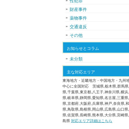
性犯罪
財産事件
薬物事件
交通違反
その他
お知らせとコラム
未分類
主な対応エリア
東海地方・近畿地方・中国地方・九州
中心に全国対応 茨城県,栃木県,群馬県
県,千葉県,東京都,八王子,神奈川県,横浜
県,岐阜県,静岡県,愛知県,名古屋,三重県
県,京都府,大阪府,兵庫県,神戸,奈良県,
県,鳥取県,島根県,岡山県,広島県,山口県
県,佐賀県,長崎県,熊本県,大分県,宮崎県
島県
対応エリア詳細はこちら