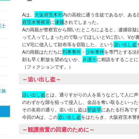
Aは、
大阪府茨木市
内の高校に通う生徒であるが、ある
府茨木警察署
に
逮捕
されてしまった。
護士
Aの両親が警察官から聞いたところによると、逮捕容疑
って入ってしまったので取ってほしいとVに言い、Vが
にV宅に侵入して財布等を窃取した、という
追い出し盗
Aの両親はただちに
刑事事件
・
少年事件
を専門とする法
刻も早く釈放を望めないか、
弁護士
に相談をすることに
（フィクションです。）
～追い出し盗～
月施
追い出し盗
とは、通りすがりの人を装うなどして人に声
のわずかな隙を狙って侵入し、金品を奪い取るといった
その名前の通り、追い出し盗は
窃盗罪
にあたる行為です
今回のAは、この
追い出し盗
をはたらき、大阪府茨木警
～観護措置の回避のために～