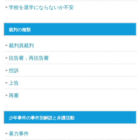
学校を退学にならないか不安
裁判の種類
裁判員裁判
抗告審，再抗告審
控訴
上告
再審
少年事件の事件別解説と弁護活動
暴力事件