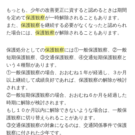
もっとも、少年の改善更正に資すると認めるときは期間
を定めて
保護観察
が一時解除されることもあります。
また、
保護観察
を継続する必要がなくなったと認められ
た場合には、
保護観察
が解除されることもあります。
保護処分としての
保護観察
には①一般保護観察、②一般
短期保護観察、③交通保護観察、④交通短期保護観察と
いう４種類があります。
①一般保護観察の場合、おおむね１年が経過し、３か月
以上継続して成績良好であれば、保護観察の解除が検討
されます。
②一般短期保護観察の場合、おおむね６か月を経過した
時期に解除が検討されます。
もし１０か月以内に解除できないような場合は、一般保
護観察に切り替えられることがあります。
③交通保護観察の対象になるのは、交通関係事件で保護
観察に付された少年です。