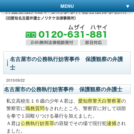
MENU
名古屋市の公務執行妨害事件 保護観察の弁護
士
2015/09/22
名古屋市の公務執行妨害事件 保護観察の弁護士
私立高校生１６歳の少年Ａ君は、
愛知県警天白警察署
の
警察官に
職務質問
をされたところ、警察官に対して頭部
を拳で１回殴りつける暴行を加えました。
Ａ君は
公務執行妨害罪
の容疑でその場で現行犯
逮捕
され
ました。