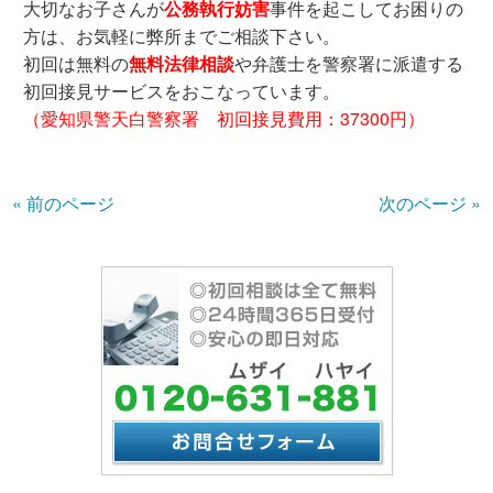
大切なお子さんが
公務執行妨害
事件を起こしてお困りの
方は、お気軽に弊所までご相談下さい。
初回は無料の
無料法律相談
や弁護士を警察署に派遣する
初回接見サービスをおこなっています。
（愛知県警天白警察署 初回接見費用：37300円）
« 前のページ
次のページ »