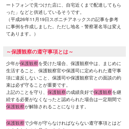
ートフォンで見つけた店に、自宅近くまで配達してもら
った」などと供述しているそうです。
（平成26年11月19日スポニチアネックスの記事を参考
に事例を作成しました。ただし地名・警察署名等は変え
てあります。）
～保護観察の遵守事項とは～
少年が
保護観察
を受けた場合、保護観察中は、まじめに
生活すること、保護観察官や保護司に定められた遵守事
項に違反しないこと、保護司や保護観察官との面談の約
束は必ず守ることが重要です。
上記のことを守り、
保護観察
の成績良好で
保護観察
を継
続する必要がなくなったと認められた場合は一定期間で
保護観察
が解除されることになります。
保護観察
で少年が守らなければならない遵守事項とはど