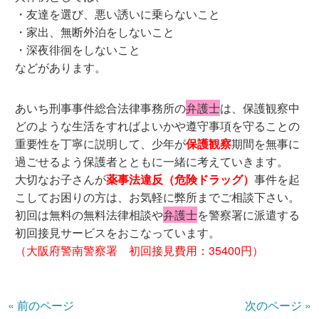
・友達を選び、悪い誘いに乗らないこと
・家出、無断外泊をしないこと
・深夜徘徊をしないこと
などがあります。
あいち刑事事件総合法律事務所の
弁護士
は、保護観察中
どのような生活をすればよいかや遵守事項を守ることの
重要性を丁寧に説明して、少年が
保護観察
期間を無事に
過ごせるよう保護者とともに一緒に考えていきます。
大切なお子さんが
薬事法違反（危険ドラッグ）
事件を起
こしてお困りの方は、お気軽に弊所までご相談下さい。
初回は無料の無料法律相談や
弁護士
を警察署に派遣する
初回接見サービスをおこなっています。
（大阪府警南警察署 初回接見費用：35400円）
« 前のページ
次のページ »