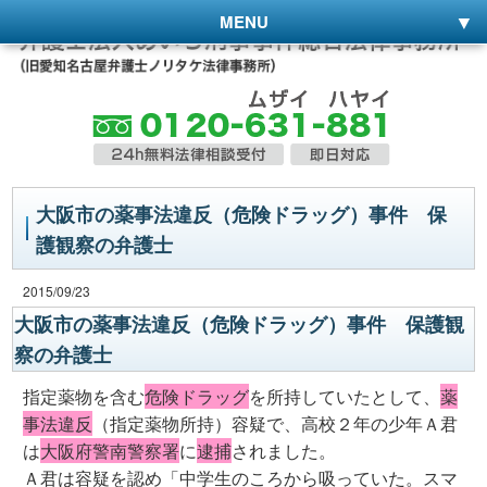
MENU
大阪市の薬事法違反（危険ドラッグ）事件 保
護観察の弁護士
2015/09/23
大阪市の薬事法違反（危険ドラッグ）事件 保護観
察の弁護士
指定薬物を含む
危険ドラッグ
を所持していたとして、
薬
事法違反
（指定薬物所持）容疑で、高校２年の少年Ａ君
は
大阪府警南警察署
に
逮捕
されました。
Ａ君は容疑を認め「中学生のころから吸っていた。スマ