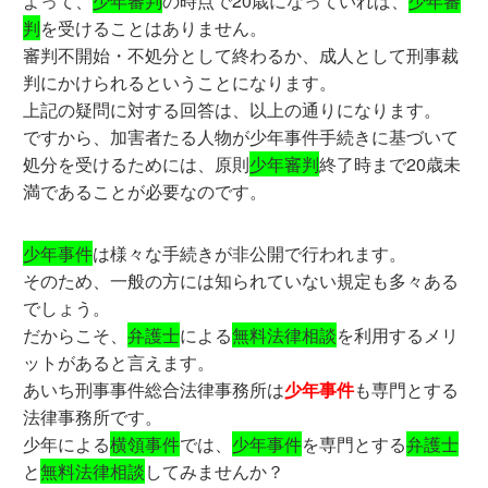
よって、
少年審判
の時点で20歳になっていれば、
少年審
判
を受けることはありません。
審判不開始・不処分として終わるか、成人として刑事裁
判にかけられるということになります。
上記の疑問に対する回答は、以上の通りになります。
ですから、加害者たる人物が少年事件手続きに基づいて
処分を受けるためには、原則
少年審判
終了時まで20歳未
満であることが必要なのです。
少年事件
は様々な手続きが非公開で行われます。
そのため、一般の方には知られていない規定も多々ある
でしょう。
だからこそ、
弁護士
による
無料法律相談
を利用するメリ
ットがあると言えます。
あいち刑事事件総合法律事務所は
少年事件
も専門とする
法律事務所です。
少年による
横領事件
では、
少年事件
を専門とする
弁護士
と
無料法律相談
してみませんか？