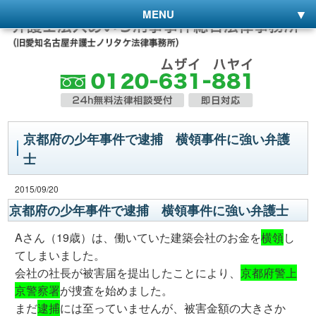
MENU
京都府の少年事件で逮捕 横領事件に強い弁護
士
2015/09/20
京都府の少年事件で逮捕 横領事件に強い弁護士
Aさん（19歳）は、働いていた建築会社のお金を
横領
し
てしまいました。
会社の社長が被害届を提出したことにより、
京都府警上
京警察署
が捜査を始めました。
まだ
逮捕
には至っていませんが、被害金額の大きさか