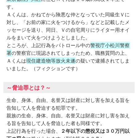
す。
Ａくんは、かねてから険悪な仲となっていた同級生Ｖに
対し、「お前の家に火をつけるから」などと記載したメ
ッセージを送り、同日、Ｖの自宅周りにライター用オイ
ルをまいて火をつけようとしました。
ところが、上記行為をパトロール中の
警視庁小松川警察
署
の警察官に現認されてしまったため、職務質問の上、
Ａくんは
現住建造物等放火未遂
の疑いで逮捕されてしま
いました。（フィクションです）
～脅迫罪とは？～
生命、身体、自由、名誉又は財産に対し害を加える旨を
告知して人を脅迫する犯罪です。
親族の生命、身体、自由、名誉又は財産に対し害を加え
る旨を告知して人を脅迫した者も同様です。
上記行為を行った場合、
２年以下の懲役又は３０万円以