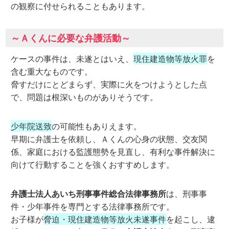
の観察に付せられることもあります。
～Ａくんに必要な弁護活動～
ケースの事件は、未遂とはいえ、
現住建造物等放火罪
を
含む重大なものです。
脅すだけにとどまらず、実際に火をつけようとした点
で、問題は根深いものがありそうです。
少年院送致
の可能性もありえます。
早期に弁護士を依頼し、Ａくんの心身の状態、交友関
係、家庭における監護態勢を見直し、有利な事件解決に
向けて行動することを強くおすすめします。
弁護士法人あいち刑事事件総合法律事務所
は、刑事事
件・少年事件を専門とする法律事務所です。
お子様が
脅迫・現住建造物等放火未遂事件
を起こし、逮