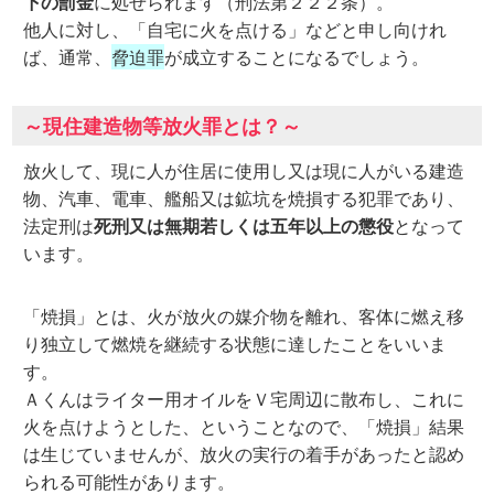
下の罰金
に処せられます（刑法第２２２条）。
他人に対し、「自宅に火を点ける」などと申し向けれ
ば、通常、
脅迫罪
が成立することになるでしょう。
～現住建造物等放火罪とは？～
放火して、現に人が住居に使用し又は現に人がいる建造
物、汽車、電車、艦船又は鉱坑を焼損する犯罪であり、
法定刑は
死刑又は無期若しくは五年以上の懲役
となって
います。
「焼損」とは、火が放火の媒介物を離れ、客体に燃え移
り独立して燃焼を継続する状態に達したことをいいま
す。
Ａくんはライター用オイルをＶ宅周辺に散布し、これに
火を点けようとした、ということなので、「焼損」結果
は生じていませんが、放火の実行の着手があったと認め
られる可能性があります。