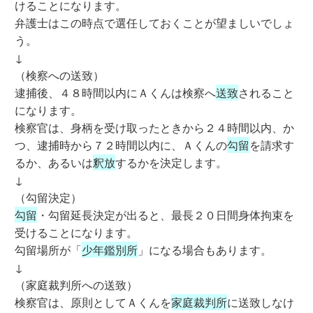
けることになります。
弁護士はこの時点で選任しておくことが望ましいでしょ
う。
↓
（検察への送致）
逮捕後、４８時間以内にＡくんは検察へ
送致
されること
になります。
検察官は、身柄を受け取ったときから２４時間以内、か
つ、逮捕時から７２時間以内に、Ａくんの
勾留
を請求す
るか、あるいは
釈放
するかを決定します。
↓
（勾留決定）
勾留
・勾留延長決定が出ると、最長２０日間身体拘束を
受けることになります。
勾留場所が「
少年鑑別所
」になる場合もあります。
↓
（家庭裁判所への送致）
検察官は、原則としてＡくんを
家庭裁判所
に送致しなけ