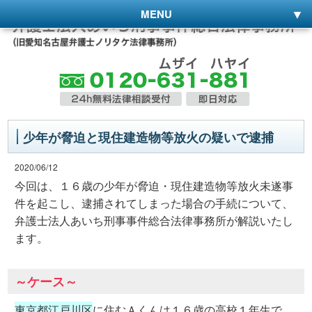
MENU
少年が脅迫と現住建造物等放火の疑いで逮捕
2020/06/12
今回は、１６歳の少年が脅迫・現住建造物等放火未遂事
件を起こし、逮捕されてしまった場合の手続について、
弁護士法人あいち刑事事件総合法律事務所が解説いたし
ます。
～ケース～
東京都江戸川区
に住むＡくんは１６歳の高校１年生で