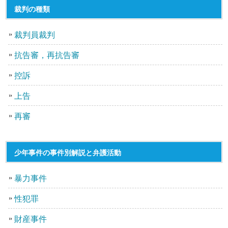
裁判の種類
裁判員裁判
抗告審，再抗告審
控訴
上告
再審
少年事件の事件別解説と弁護活動
暴力事件
性犯罪
財産事件