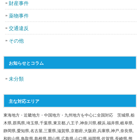
財産事件
薬物事件
交通違反
その他
お知らせとコラム
未分類
主な対応エリア
東海地方・近畿地方・中国地方・九州地方を中心に全国対応 茨城県,栃
木県,群馬県,埼玉県,千葉県,東京都,八王子,神奈川県,横浜,福井県,岐阜県,
静岡県,愛知県,名古屋,三重県,滋賀県,京都府,大阪府,兵庫県,神戸,奈良県,
和歌山県,鳥取県,島根県,岡山県,広島県,山口県,福岡県,佐賀県,長崎県,熊