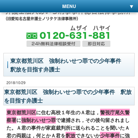
MENU
東京都荒川区 強制わいせつ罪での少年事件
釈放を目指す弁護士
2018/10/29
東京都荒川区 強制わいせつ罪での少年事件 釈放
を目指す弁護士
東京都荒川区
に住む高校１年生のＡ君は，
警視庁尾久警
察署
に
強制わいせつ罪
で逮捕され，その後勾留されまし
た。Ａ君の事件が家庭裁判所に送られることを聞いたＡ
君の両親は，何とかＡ君を
釈放
できないか
少年事件
に強