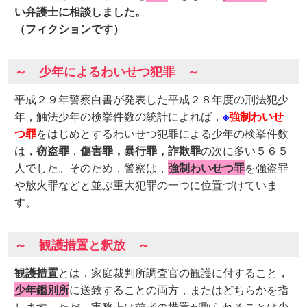
い弁護士に相談しました。
（フィクションです）
～ 少年によるわいせつ犯罪 ～
平成２９年警察白書が発表した平成２８年度の刑法犯少
年，触法少年の検挙件数の統計によれば，
※
強制わいせ
つ罪
をはじめとするわいせつ犯罪による少年の検挙件数
は，
窃盗罪
，
傷害罪，暴行罪，詐欺罪
の次に多い５６５
人でした。そのため，警察は，
強制わいせつ罪
を強盗罪
や放火罪などと並ぶ重大犯罪の一つに位置づけていま
す。
～ 観護措置と釈放 ～
観護措置
とは，家庭裁判所調査官の観護に付すること，
少年鑑別所
に送致することの両方，またはどちらかを指
します。ただ，実務上は前者の措置が取られることは少