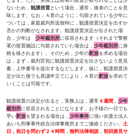
ないため，
観護措置
という場合，通常，後者のことを意
味します。なお，Ａ君のように，勾留されている少年に
ついては，家庭裁判所送致時に，観護措置決定を出すか
否かの判断がなされます。観護措置決定が出された場
合，少年は
少年鑑別所
に収容されます（それまで警察
署の留置施設に勾留されていた場合は，
少年鑑別所
に身
柄を移されます）。そのため，少年の
釈放
を求める場合
は，まず，裁判官宛に観護措置決定を出さないよう意見
書，上申書等を提出するなどします。仮に，観護措置決
定が出た後でも異議申立てにより，Ａ君の
釈放
を求めて
いくことは可能です。
観護措置の決定が出ると，実務上は，通常
４週間
，
少年
鑑別所
に収容されることになります。お子様の一日でも
早い
釈放
を望まれる場合は，
少年事件
に強い弁護士法人
あいち刑事事件総合法律事務所までご連絡ください。
土
日，祝日を問わず２４時間
，
無料法律相談
，
初回接見サ