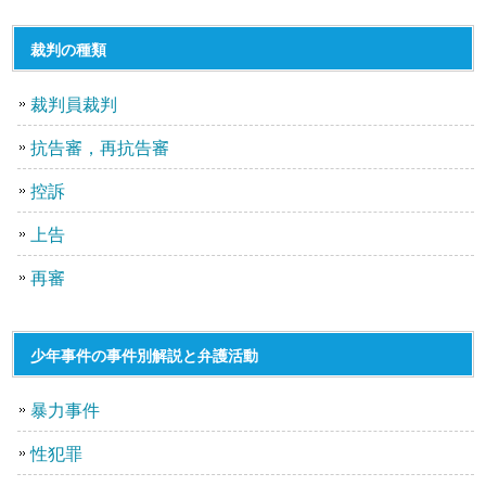
裁判の種類
裁判員裁判
抗告審，再抗告審
控訴
上告
再審
少年事件の事件別解説と弁護活動
暴力事件
性犯罪