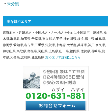
未分類
主な対応エリア
東海地方・近畿地方・中国地方・九州地方を中心に全国対応 茨城県,栃
木県,群馬県,埼玉県,千葉県,東京都,八王子,神奈川県,横浜,福井県,岐阜県,
静岡県,愛知県,名古屋,三重県,滋賀県,京都府,大阪府,兵庫県,神戸,奈良県,
和歌山県,鳥取県,島根県,岡山県,広島県,山口県,福岡県,佐賀県,長崎県,熊
本県,大分県,宮崎県,鹿児島県
対応エリア詳細はこちら