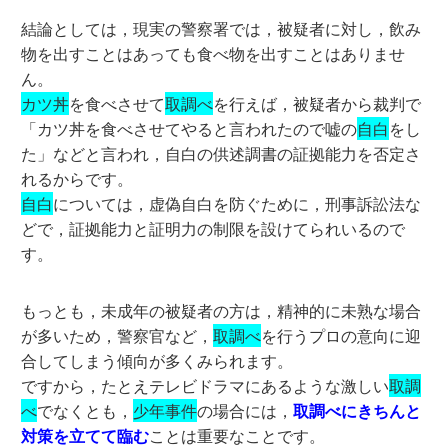
結論としては，現実の警察署では，被疑者に対し，飲み
物を出すことはあっても食べ物を出すことはありませ
ん。
カツ丼
を食べさせて
取調べ
を行えば，被疑者から裁判で
「カツ丼を食べさせてやると言われたので嘘の
自白
をし
た」などと言われ，自白の供述調書の証拠能力を否定さ
れるからです。
自白
については，虚偽自白を防ぐために，刑事訴訟法な
どで，証拠能力と証明力の制限を設けてられいるので
す。
もっとも，未成年の被疑者の方は，精神的に未熟な場合
が多いため，警察官など，
取調べ
を行うプロの意向に迎
合してしまう傾向が多くみられます。
ですから，たとえテレビドラマにあるような激しい
取調
べ
でなくとも，
少年事件
の場合には，
取調べにきちんと
対策を立てて臨む
ことは重要なことです。