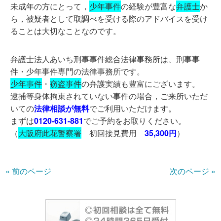
未成年の方にとって，
少年事件
の経験が豊富な
弁護士
か
ら，被疑者として取調べを受ける際のアドバイスを受け
ることは大切なことなのです。
弁護士法人あいち刑事事件総合法律事務所は、刑事事
件・少年事件専門の法律事務所です。
少年事件
・
窃盗事件
の弁護実績も豊富にございます。
逮捕等身体拘束されていない事件の場合，ご来所いただ
いての
法律相談が無料
でご利用いただけます。
まずは
0120-631-881
でご予約をお取りください。
（
大阪府此花警察署
初回接見費用
35,300円
）
« 前のページ
次のページ »