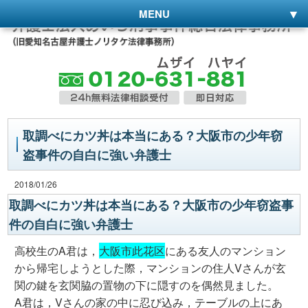
MENU
取調べにカツ丼は本当にある？大阪市の少年窃
盗事件の自白に強い弁護士
2018/01/26
取調べにカツ丼は本当にある？大阪市の少年窃盗事
件の自白に強い弁護士
高校生のA君は，
大阪市此花区
にある友人のマンション
から帰宅しようとした際，マンションの住人Vさんが玄
関の鍵を玄関脇の置物の下に隠すのを偶然見ました。
A君は，Vさんの家の中に忍び込み，テーブルの上にあ