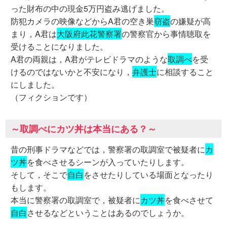
った財布の中の現金5万円盗み逃げました。
防犯カメラの映像などからA君の空き巣
窃盗
の嫌疑が高
まり，A君は
大阪府此花警察署
の警察官から事情聴取を
受けることになりました。
A君の両親は，A君がテレビドラマのような
取調べ
を受
けるのではないかと不安になり，
弁護士
に相談すること
にしました。
（フィクションです）
～取調べにカツ丼は本当にある？～
昔の刑事ドラマなどでは，警察署の取調室で被疑者に
カ
ツ丼
を食べさせるシーンが入っていたりします。
そして，そこで
自白
をさせたりしている場面となったり
もします。
本当に警察署の取調室で，被疑者に
カツ丼
を食べさせて
自白
させるなどということはあるのでしょうか。