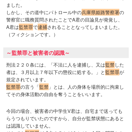
ました。
しかし、その道中にパトロール中の
兵庫県姫路警察署
の
警察官に職務質問されたことでA君の目論見が発覚し、
A君は
監禁罪
で
逮捕
されることとなってしまいました。
（フィクションです。）
～監禁罪と被害者の認識～
刑法２２０条には、「不法に人を逮捕し、又は
監禁
した
者は、３月以上７年以下の懲役に処する。」と
監禁罪
が
規定されています。
監禁罪
の言う「
監禁
」とは、人の身体を場所的に拘束し
てその身体活動の自由を奪うことをいいます。
今回の場合、被害者の中学生V君は、自宅まで送っても
らうつもりでいたのですから、自分が監禁状態にあると
は認識していません。