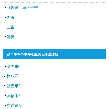
抗告審，再抗告審
控訴
上告
再審
少年事件の事件別解説と弁護活動
暴力事件
性犯罪
財産事件
薬物事件
交通違反