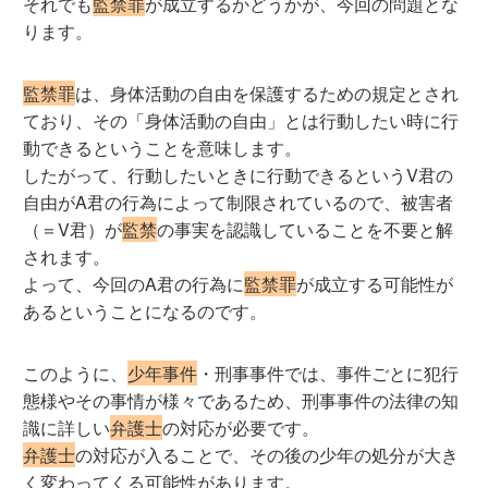
それでも
監禁罪
が成立するかどうかが、今回の問題とな
ります。
監禁罪
は、身体活動の自由を保護するための規定とされ
ており、その「身体活動の自由」とは行動したい時に行
動できるということを意味します。
したがって、行動したいときに行動できるというV君の
自由がA君の行為によって制限されているので、被害者
（＝V君）が
監禁
の事実を認識していることを不要と解
されます。
よって、今回のA君の行為に
監禁罪
が成立する可能性が
あるということになるのです。
このように、
少年事件
・刑事事件では、事件ごとに犯行
態様やその事情が様々であるため、刑事事件の法律の知
識に詳しい
弁護士
の対応が必要です。
弁護士
の対応が入ることで、その後の少年の処分が大き
く変わってくる可能性があります。