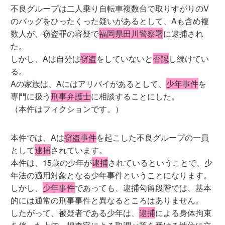
不良グループは二人乗り自転車複数台で取りすがりのV
のバッグをひったくった疑いがあるとして、Aも含め複
数人が、窃盗罪の容疑で
福岡県田川警察署
に逮捕され
た。
しかし、Aは自分は
窃盗
をしていないと
否認
し続けてい
る。
Aの家族は、Aにはアリバイがあるとして、
少年事件
を
専門に扱う
刑事弁護士
に相談することにした。
（本件はフィクションです。）
本件では、Aは
窃盗事件
を起こした不良グループの一員
として
逮捕
されています。
本件は、15歳の少年が
逮捕
されているということで、少
年法の適用対象となる少年事件ということになります。
しかし、
少年事件
であっても、逮捕勾留段階では、基本
的には通常の刑事事件と異なるところはありません。
したがって、被疑者である少年は、
逮捕
による身体拘束