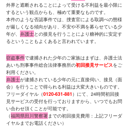
外界と遮断されることによって受ける不利益を最小限に
するという観点からも、極めて重要なものです。
本件のような否認事件では、捜査官による取調べの態様
が厳しくなる傾向があり、不安や不満を募らせている少
年が、
弁護士
との接見を行うことにより糖神的に安定す
るということもよくあると言われています。
窃盗事件
で逮捕された少年のご家族はまずは、弁護士法
あいち刑事事件総合法律事務所の
初回接見サービス
をご
利用ください。
弁護士
が逮捕されている少年の元に直接伺い、接見（面
会）を行うことで得られる利益は大変大きいものです。
フリーダイヤル（
0120-631-881
）にて、24時間初回接
見サービスの受付を行っておりますから、いつでもお問
い合わせ頂くことが可能です。
（
福岡県田川警察署
までの初回接見費用：上記フリーダ
イヤルまでお電話ください）