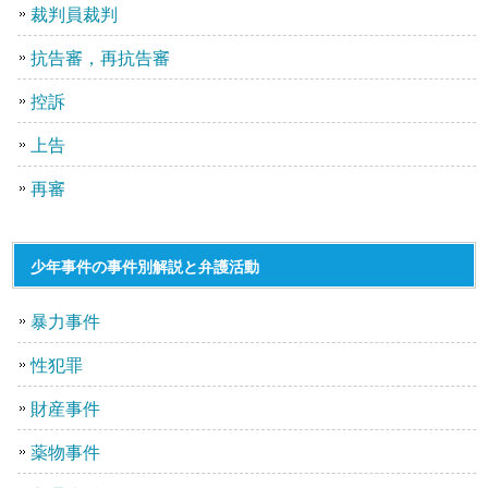
裁判員裁判
抗告審，再抗告審
控訴
上告
再審
少年事件の事件別解説と弁護活動
暴力事件
性犯罪
財産事件
薬物事件