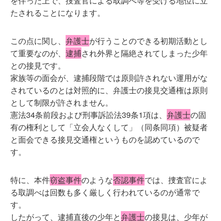
を伴った上で、捜査官による取調べ等を受ける地位に立
たされることになります。
この点に関し、
弁護士
が行うことのできる初期活動とし
て重要なのが、
逮捕
され外界と隔絶されてしまった少年
との接見です。
家族等の面会が、逮捕段階では原則許されない運用がな
されているのとは対照的に、弁護士の接見交通権は原則
として制限が許されません。
憲法34条前段および刑事訴訟法39条1項は、
弁護士
の固
有の権利として「立会人なくして」（同条同項）被疑者
と面会できる接見交通権というものを認めているので
す。
特に、本件
窃盗事件
のような
否認事件
では、捜査官によ
る取調べは回数も多く厳しく行われているのが通常で
す。
したがって、逮捕直後の少年と
弁護士
の接見は、少年が