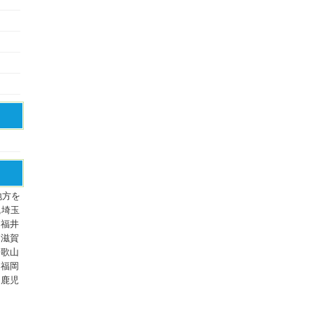
地方を
,埼玉
,福井
,滋賀
和歌山
,福岡
,鹿児