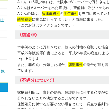
Aくん（15歳少年）は、大阪市のVスーパーで万引きを
AくんはVスーパーを出た直後に、警備員に呼び止めら
Aくんの母は、
法律事務所
の
少年事件
を専門に扱ってい
崎警察署
に接見に行ってほしい」と依頼に来ました。
護士
（このお話はフィクションです。）
《窃盗罪》
本事例のように万引きなど、他人の財物を窃取した場合
平成27年版犯罪白書によると、平成26年度の窃盗による少
上に上ります。
また、罪名別に分類した場合、
窃盗事件
の割合が最も高
ています。
月施
《不処分について》
家庭裁判所は、審判の結果、保護処分に付する必要がな
分をしないことを決定することができます。
保護処分に付する必要がない場合として、調査や審判等