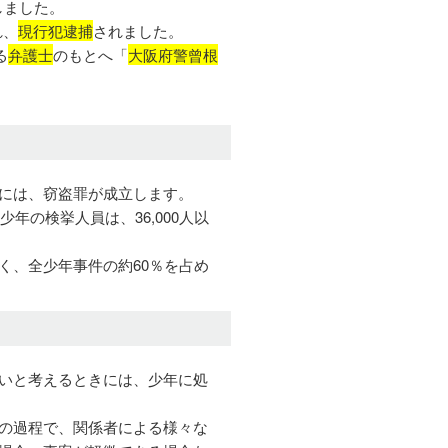
しました。
れ、
現行犯逮捕
されました。
る
弁護士
のもとへ「
大阪府警曾根
には、窃盗罪が成立します。
年の検挙人員は、36,000人以
く、全少年事件の約60％を占め
いと考えるときには、少年に処
の過程で、関係者による様々な