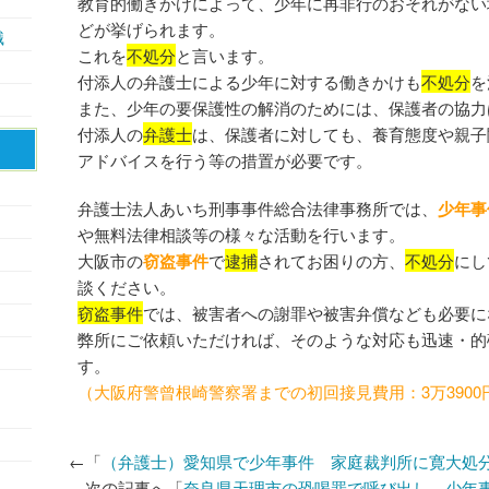
教育的働きかけによって、少年に再非行のおそれがない
どが挙げられます。
識
これを
不処分
と言います。
付添人の弁護士による少年に対する働きかけも
不処分
を
また、少年の要保護性の解消のためには、保護者の協力
付添人の
弁護士
は、保護者に対しても、養育態度や親子
アドバイスを行う等の措置が必要です。
弁護士法人あいち刑事事件総合法律事務所では、
少年事
や無料法律相談等の様々な活動を行います。
大阪市の
窃盗事件
で
逮捕
されてお困りの方、
不処分
にし
談ください。
窃盗事件
では、被害者への謝罪や被害弁償なども必要に
弊所にご依頼いただければ、そのような対応も迅速・的
す。
（大阪府警曾根崎警察署までの初回接見費用：3万3900
←「
（弁護士）愛知県で少年事件 家庭裁判所に寛大処
次の記事へ「
奈良県天理市の恐喝罪で呼び出し 少年