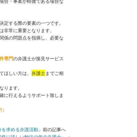
場合・事案が軽微である場合な
決定する際の要素の一つです。
は非常に重要となります。
関係の問題点を指摘し、必要な
件専門
の弁護士が接見サービス
てほしい方は、
弁護士
までご相
なります。
確に行えるようサポート致しま
円）
分を求める弁護活動
」前の記事へ
事件に詳しい触法少年の弁護士
」→