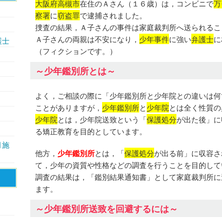
大阪府高槻市
在住のＡさん（１６歳）は，コンビニで
万
察署
に
窃盗罪
で逮捕されました。
捜査の結果，Ａ子さんの事件は家庭裁判所へ送られるこ
Ａ子さんの両親は不安になり，
少年事件
に強い
弁護士
に
護士
（フィクションです。）
～少年鑑別所とは～
よく，ご相談の際に「少年鑑別所と少年院との違いは何
ことがありますが，
少年鑑別所
と
少年院
とは全く性質の
少年院
とは，少年院送致という「
保護処分
が出た後」に
る矯正教育を目的としています。
月施
他方，
少年鑑別所
とは，「
保護処分
が出る前」に収容さ
て，少年の資質や性格などの調査を行うことを目的して
調査の結果は，「鑑別結果通知書」として家庭裁判所に
ます。
～少年鑑別所送致を回避するには～