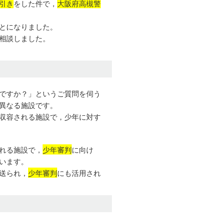
引き
をした
件で，
大阪府高槻警
とになりました。
相談しました。
ですか？」というご質問を伺う
異なる施設です。
収容される施設で，少年に対す
れる施設で，
少年審判
に向け
います。
送られ，
少年審判
にも活用され