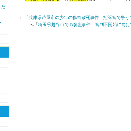
した
←「
兵庫県芦屋市の少年の傷害致死事件 控訴審で争う
い
へ「
埼玉県越谷市での窃盗事件 審判不開始に向け