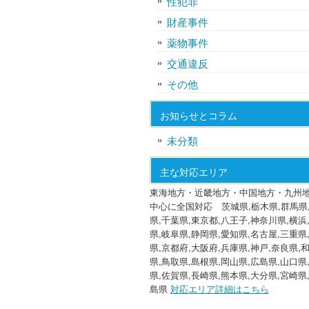
性犯罪
財産事件
薬物事件
交通違反
その他
お知らせとコラム
未分類
主な対応エリア
東海地方・近畿地方・中国地方・九州
中心に全国対応 茨城県,栃木県,群馬県
県,千葉県,東京都,八王子,神奈川県,横浜
県,岐阜県,静岡県,愛知県,名古屋,三重県
県,京都府,大阪府,兵庫県,神戸,奈良県,
県,鳥取県,島根県,岡山県,広島県,山口県
県,佐賀県,長崎県,熊本県,大分県,宮崎県
島県
対応エリア詳細はこちら