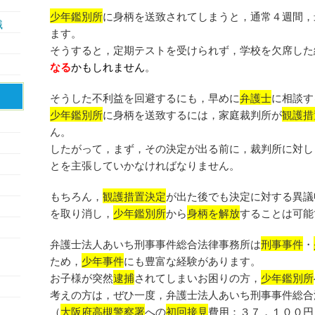
少年鑑別所
に身柄を送致されてしまうと，通常４週間，
識
ます。
そうすると，定期テストを受けられず，学校を欠席した
なる
かもしれません
。
そうした不利益を回避するにも，早めに
弁護士
に相談す
少年鑑別所
に身柄を送致するには，家庭裁判所が
観護措
ん。
したがって，まず，その決定が出る前に，裁判所に対し
とを主張していかなければなりません。
もちろん，
観護措置決定
が出た後でも決定に対する異議
を取り消し，
少年鑑別所
から
身柄を解放
することは
可能
弁護士法人あいち刑事事件総合法律事務所は
刑事事件
・
ため，
少年事件
にも豊富な経験があります。
お子様が突然
逮捕
されてしまいお困りの方，
少年鑑別所
考えの方は，ぜひ一度，弁護士法人あいち刑事事件総合
（
大阪府高槻警察署
への
初回接見
費用：３７，１００円