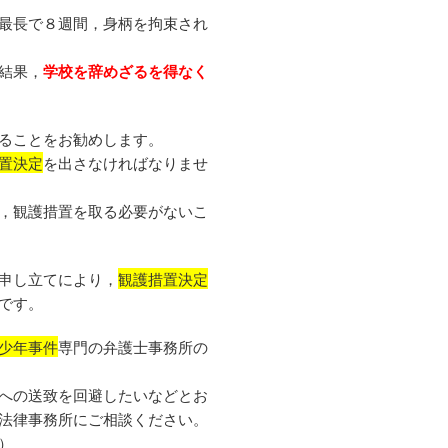
最長で８週間，身柄を拘束され
結果，
学校を辞めざるを得なく
ることをお勧めします。
置決定
を出さなければなりませ
，観護措置を取る必要がないこ
申し立てにより，
観護措置決定
です。
少年事件
専門の弁護士事務所の
への送致を回避したいなどとお
法律事務所にご相談ください。
）