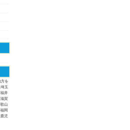
地方を
,埼玉
,福井
,滋賀
和歌山
,福岡
,鹿児