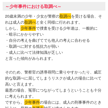
～少年事件における取調べ～
20歳未満の少年・少女が警察の
取調べ
を受ける場合、そ
れは成人の
取調べ
と全く同様に行われます。
しかし、
少年事件
で捜査を受ける少年達は、一般的に
・暗示にかかりやすい
・自分の考えを曲げてでも他人の考えに合わせる
・取調べに対する抵抗力が弱い
・成人に比べて法律知識が乏しい
と言った傾向がみられます。
そのため、警察官の誘導尋問に乗りやすかったり、威圧
的な取調べに屈してしまうリスクが成人の場合に比べて
高いと言えます。
最悪の場合、冤罪につながってしまうということも十分
に考えられます。
ですから、
少年事件
の場合には、成人の刑事事件のとき