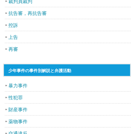
裁判員裁判
抗告審，再抗告審
控訴
上告
再審
少年事件の事件別解説と弁護活動
暴力事件
性犯罪
財産事件
薬物事件
交通違反