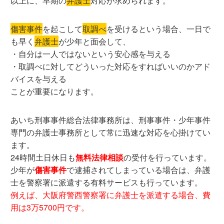
以上に、早期の
弁護士
対応が求められます。
傷害事件
を起こして
取調べ
を受けるという場合、一日で
も早く
弁護士
が少年と面会して、
・自分は一人ではないという安心感を与える
・取調べに対してどういった対応をすればいいのかアド
バイスを与える
ことが重要になります。
あいち刑事事件総合法律事務所は、刑事事件・少年事件
専門の弁護士事務所として常に迅速な対応を心掛けてい
ます。
24時間土日休日も
無料法律相談
の受付を行っています。
少年が
傷害事件
で逮捕されてしまっている場合は、弁護
士を警察署に派遣する有料サービスも行っています。
例えば、大阪府警西警察署に弁護士を派遣する場合、費
用は3万5700円です。