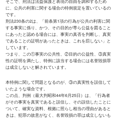
そこで、刑法は法益保護と表現の自由を調和するため
に、公共の利害に関する場合の特例規定を置いているの
です。
刑法230条の2は、「前条第1項の行為が公共の利害に関
する事実に係り、かつ、その目的が専ら公益を図ること
にあったと認める場合には、事実の真否を判断し、真実
であることの証明があったときは、これを罰しない」と
しています。
つまり、この①事実の公共性、②目的の公益性、③真実
性の証明を満たし、特例に該当する場合には名誉毀損罪
は成立しないと解されています。
本特例に関して問題となるのが、③の真実性を誤信して
いたような場合です。
この点、判例（最大判昭和44年6月25日）は、「行為者
がその事実を真実であると誤信し、その誤信したことに
ついて、確実な資料、根拠に照らし相当の理由があると
きは、犯罪の故意がなく、名誉毀損の罪は成立しないも