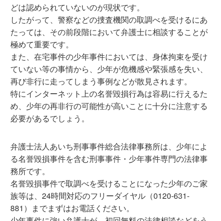
どは認められていないのが現状です。
したがって、警察などの捜査機関の取調べを受けるにあ
たっては、その前段階において弁護士に相談することが
極めて重要です。
また、在宅事件の少年事件においては、身体拘束を受け
ていない等の事情から、少年が危機感や緊張感を失い、
再び非行に走ってしまう事例などが散見されます。
特にインターネット上の名誉毀損行為は容易に行えるた
め、少年の再非行の可能性が高いことに十分に注意する
必要があるでしょう。
弁護士法人あいち刑事事件総合法律事務所は、少年によ
る名誉毀損事件を含む刑事事件・少年事件専門の法律事
務所です。
名誉毀損事件で取調べを受けることになった少年のご家
族等は、24時間対応のフリーダイヤル（0120-631-
881）までまずはお電話ください。
少年事件に強い弁護士が、初回無料の法律相談などをう