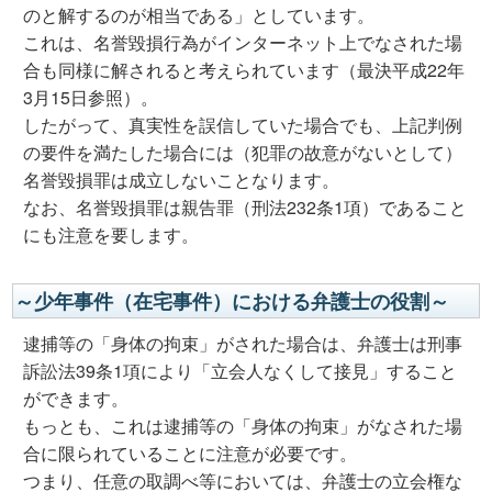
のと解するのが相当である」としています。
これは、名誉毀損行為がインターネット上でなされた場
合も同様に解されると考えられています（最決平成22年
3月15日参照）。
したがって、真実性を誤信していた場合でも、上記判例
の要件を満たした場合には（犯罪の故意がないとして）
名誉毀損罪は成立しないことなります。
なお、名誉毀損罪は親告罪（刑法232条1項）であること
にも注意を要します。
～少年事件（在宅事件）における弁護士の役割～
逮捕等の「身体の拘束」がされた場合は、弁護士は刑事
訴訟法39条1項により「立会人なくして接見」すること
ができます。
もっとも、これは逮捕等の「身体の拘束」がなされた場
合に限られていることに注意が必要です。
つまり、任意の取調べ等においては、弁護士の立会権な