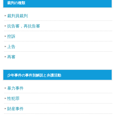
裁判の種類
裁判員裁判
抗告審，再抗告審
控訴
上告
再審
少年事件の事件別解説と弁護活動
暴力事件
性犯罪
財産事件