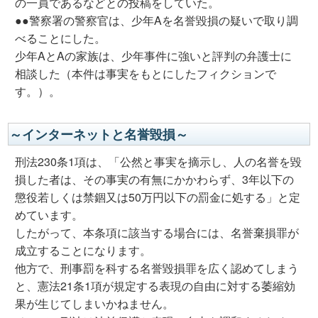
の一員であるなどとの投稿をしていた。
●●警察署の警察官は、少年Aを名誉毀損の疑いで取り調
べることにした。
少年AとAの家族は、少年事件に強いと評判の弁護士に
相談した（本件は事実をもとにしたフィクションで
す。）。
～インターネットと名誉毀損～
刑法230条1項は、「公然と事実を摘示し、人の名誉を毀
損した者は、その事実の有無にかかわらず、3年以下の
懲役若しくは禁錮又は50万円以下の罰金に処する」と定
めています。
したがって、本条項に該当する場合には、名誉棄損罪が
成立することになります。
他方で、刑事罰を科する名誉毀損罪を広く認めてしまう
と、憲法21条1項が規定する表現の自由に対する萎縮効
果が生じてしまいかねません。