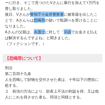
ーに行き、そこで見つけたVさんに暴行を加えて1万円を
脅し取りました。
後日、Vさんが
警視庁小金井警察署
に被害届を出したこ
とで、Aさんらは
恐喝罪
の疑いで取調べを受けることに
なりました。
Aさんの父親は、
弁護士
に対して「
示談
でお金さえ払え
ば解決するんですよね」と聞きました。
（フィクションです。）
【恐喝罪について】
刑法
第二百四十九条
人を恐喝して財物を交付させた者は、十年以下の懲役に
処する。
２ 前項の方法により、財産上不法の利益を得、又は他
人にこれを得させた者も、同項と同様とする。