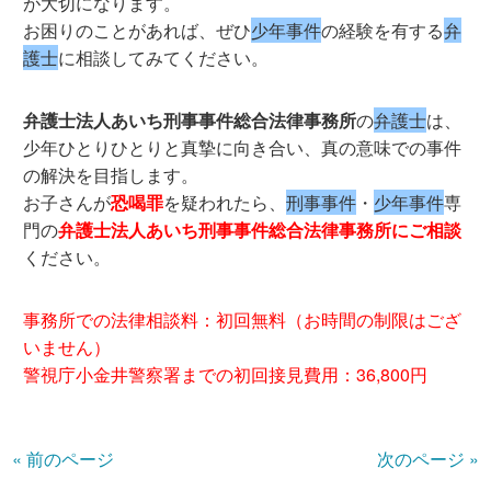
が大切になります。
お困りのことがあれば、ぜひ
少年事件
の経験を有する
弁
護士
に相談してみてください。
弁護士法人あいち刑事事件総合法律事務所
の
弁護士
は、
少年ひとりひとりと真摯に向き合い、真の意味での事件
の解決を目指します。
お子さんが
恐喝罪
を疑われたら、
刑事事件
・
少年事件
専
門の
弁護士法人あいち刑事事件総合法律事務所にご相談
ください。
事務所での法律相談料：初回無料（お時間の制限はござ
いません）
警視庁小金井警察署までの初回接見費用：36,800円
« 前のページ
次のページ »