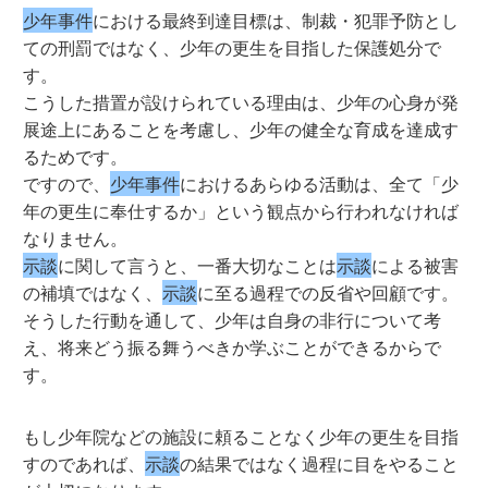
少年事件
における最終到達目標は、制裁・犯罪予防とし
ての刑罰ではなく、少年の更生を目指した保護処分で
す。
こうした措置が設けられている理由は、少年の心身が発
展途上にあることを考慮し、少年の健全な育成を達成す
るためです。
ですので、
少年事件
におけるあらゆる活動は、全て「少
年の更生に奉仕するか」という観点から行われなければ
なりません。
示談
に関して言うと、一番大切なことは
示談
による被害
の補填ではなく、
示談
に至る過程での反省や回顧です。
そうした行動を通して、少年は自身の非行について考
え、将来どう振る舞うべきか学ぶことができるからで
す。
もし少年院などの施設に頼ることなく少年の更生を目指
すのであれば、
示談
の結果ではなく過程に目をやること