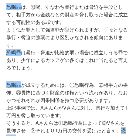
恐喝罪
は、恐喝、すなわち暴行または脅迫を手段とし
て、相手方から金銭などの財産を脅し取った場合に成立
する可能性のある罪です。
よく似た罪として強盗罪が挙げられますが、手段となる
暴行・脅迫の強弱により区別がなされる傾向にありま
す。
恐喝罪
は暴行・脅迫が比較的弱い場合に成立しうる罪で
あり、少年によるカツアゲの多くはこれに当たると言え
るでしょう。
恐喝罪
が成立するためには、①恐喝行為、②相手方の畏
怖、③畏怖に基づく財産の移転という流れがあり、なお
かつそれぞれが因果関係を持つ必要があります。
上記事例では、AさんらがVさんに対し、暴行を加えて1
万円を脅し取っています。
そうすると、Aさんらは①恐喝行為によって②Vさんを
畏怖させ、③それより1万円の交付を受けたと言え、
恐