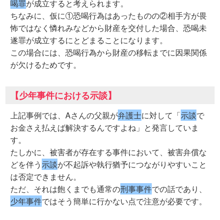
喝罪
が成立すると考えられます。
ちなみに、仮に①恐喝行為はあったものの②相手方が畏
怖ではなく憐れみなどから財産を交付した場合、恐喝未
遂罪が成立するにとどまることになります。
この場合には、恐喝行為から財産の移転までに因果関係
が欠けるためです。
【少年事件における示談】
上記事例では、Aさんの父親が
弁護士
に対して「
示談
で
お金さえ払えば解決するんですよね」と発言していま
す。
たしかに、被害者が存在する事件において、被害弁償な
どを伴う
示談
が不起訴や執行猶予につながりやすいこと
は否定できません。
ただ、それは飽くまでも通常の
刑事事件
での話であり、
少年事件
ではそう簡単に行かない点で注意が必要です。