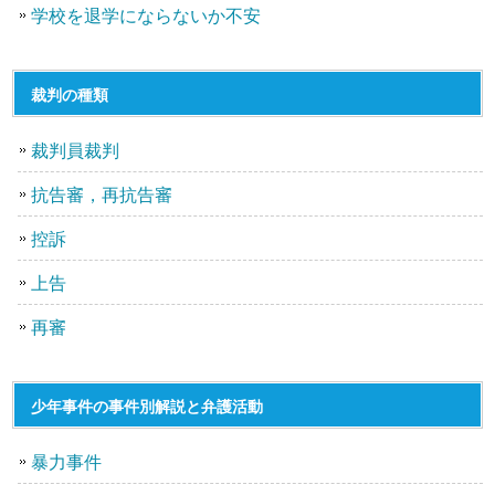
学校を退学にならないか不安
裁判の種類
裁判員裁判
抗告審，再抗告審
控訴
上告
再審
少年事件の事件別解説と弁護活動
暴力事件