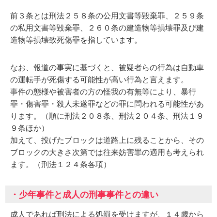
前３条とは刑法２５８条の公用文書等毀棄罪、２５９条
の私用文書等毀棄罪、２６０条の建造物等損壊罪及び建
造物等損壊致死傷罪を指しています。
なお、報道の事実に基づくと、被疑者らの行為は自動車
の運転手が死傷する可能性が高い行為と言えます。
事件の態様や被害者の方の怪我の有無等により、暴行
罪・傷害罪・殺人未遂罪などの罪に問われる可能性があ
ります。（順に刑法２０８条、刑法２０４条、刑法１９
９条ほか）
加えて、投げたブロックは道路上に残ることから、その
ブロックの大きさ次第では往来妨害罪の適用も考えられ
ます。（刑法１２４条各項）
・少年事件と成人の刑事事件との違い
成人であれば刑法による処罰を受けますが、１４歳から