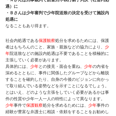
遇）に
・Ｂさんは少年審判で少年院送致の決定を受けて施設内
処遇に
なることもあり得ます。
社会内処遇である
保護観察
処分を求めるためには、保護
者はもちろんのこと、家族・親族などの協力により、
少
年
院送致などの施設内処遇は不要であることを積極的に
主張していく必要があります。
具体的には、
少年
との接見・面会を重ね、
少年
の内省を
深めるとともに、事件に関係したグループなどから離脱
することを確約したり、自身の今後のビジョンに向かっ
て取り組んでいる姿勢などを示すことになるでしょう。
とはいえ、どのような主張をしていく必要があるかは事
件の性質や少年一人一人の特性によって異なります。
少年
事件で
保護観察
処分を求めるためには、
少年
事件の
経験が豊富な弁護士に相談・依頼をすることをお勧めし