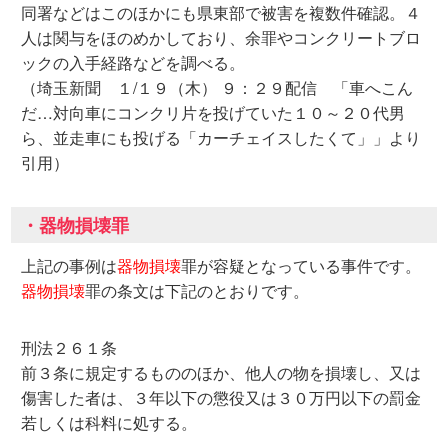
同署などはこのほかにも県東部で被害を複数件確認。４
人は関与をほのめかしており、余罪やコンクリートブロ
ックの入手経路などを調べる。
（埼玉新聞 １/１９（木） ９：２９配信 「車へこん
だ…対向車にコンクリ片を投げていた１０～２０代男
ら、並走車にも投げる「カーチェイスしたくて」」より
引用）
・器物損壊罪
上記の事例は
器物損壊
罪が容疑となっている事件です。
器物損壊
罪の条文は下記のとおりです。
刑法２６１条
前３条に規定するもののほか、他人の物を損壊し、又は
傷害した者は、３年以下の懲役又は３０万円以下の罰金
若しくは科料に処する。