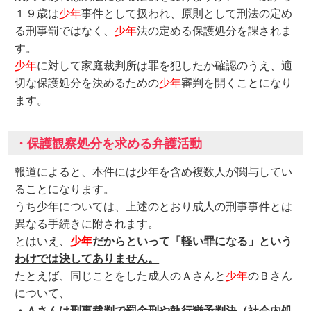
１９歳は
少年
事件として扱われ、原則として刑法の定め
る刑事罰ではなく、
少年
法の定める保護処分を課されま
す。
少年
に対して家庭裁判所は罪を犯したか確認のうえ、適
切な保護処分を決めるための
少年
審判を開くことになり
ます。
・保護観察処分を求める弁護活動
報道によると、本件には少年を含め複数人が関与してい
ることになります。
うち少年については、上述のとおり成人の刑事事件とは
異なる手続きに附されます。
とはいえ、
少年
だからといって「軽い罪になる」という
わけでは決してありません。
たとえば、同じことをした成人のＡさんと
少年
のＢさん
について、
・Ａさんは刑事裁判で罰金刑や執行猶予判決（社会内処