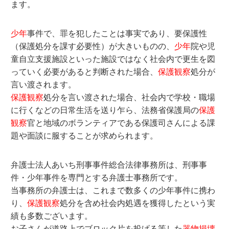
ます。
少年
事件で、罪を犯したことは事実であり、要保護性
（保護処分を課す必要性）が大きいものの、
少年
院や児
童自立支援施設といった施設ではなく社会内で更生を図
っていく必要があると判断された場合、
保護観察
処分が
言い渡されます。
保護観察
処分を言い渡された場合、社会内で学校・職場
に行くなどの日常生活を送り乍ら、法務省保護局の
保護
観察
官と地域のボランティアである保護司さんによる課
題や面談に服することが求められます。
弁護士法人あいち刑事事件総合法律事務所は、刑事事
件・少年事件を専門とする弁護士事務所です。
当事務所の弁護士は、これまで数多くの少年事件に携わ
り、
保護観察
処分を含め社会内処遇を獲得したという実
績も多数ございます。
お子さんが道路上でブロック片を投げる等した
器物損壊