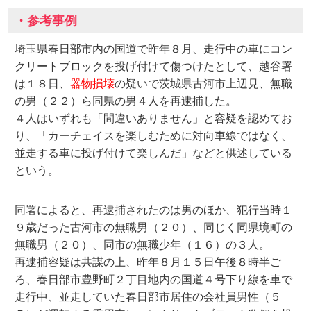
・参考事例
埼玉県春日部市内の国道で昨年８月、走行中の車にコン
クリートブロックを投げ付けて傷つけたとして、越谷署
は１８日、
器物損壊
の疑いで茨城県古河市上辺見、無職
の男（２２）ら同県の男４人を再逮捕した。
４人はいずれも「間違いありません」と容疑を認めてお
り、「カーチェイスを楽しむために対向車線ではなく、
並走する車に投げ付けて楽しんだ」などと供述している
という。
同署によると、再逮捕されたのは男のほか、犯行当時１
９歳だった古河市の無職男（２０）、同じく同県境町の
無職男（２０）、同市の無職少年（１６）の３人。
再逮捕容疑は共謀の上、昨年８月１５日午後８時半ご
ろ、春日部市豊野町２丁目地内の国道４号下り線を車で
走行中、並走していた春日部市居住の会社員男性（５