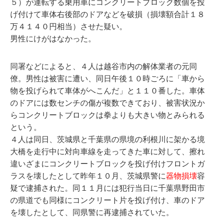
５）が運転する乗用車にコンクリートブロック数個を投
げ付けて車体右後部のドアなどを破損（損壊額合計１８
万４１４０円相当）させた疑い。
男性にけがはなかった。
同署などによると、４人は越谷市内の解体業者の元同
僚。男性は被害に遭い、同日午後１０時ごろに「車から
物を投げられて車体がへこんだ」と１１０番した。車体
のドアには数センチの傷が複数できており、被害状況か
らコンクリートブロックは拳よりも大きい物とみられる
という。
４人は同日、茨城県と千葉県の県境の利根川に架かる境
大橋を走行中に対向車線を走ってきた車に対して、擦れ
違いざまにコンクリートブロックを投げ付けフロントガ
ラスを壊したとして昨年１０月、茨城県警に
器物損壊
容
疑で逮捕された。同１１月には犯行当日に千葉県野田市
の県道でも同様にコンクリート片を投げ付け、車のドア
を壊したとして、同県警に再逮捕されていた。