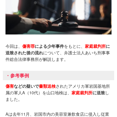
今回は、
傷害罪
による少年事件
をもとに、
家庭裁判所
に
送致された後の流れ
について、弁護士法人あいち刑事事
件総合法律事務所が解説します。
・参考事例
傷害
などの疑いで
書類送検
されたアメリカ軍岩国基地所
属の軍人A（10代）を山口地検は、
家庭裁判所
に送致
し
ました。
Aは去年11月、岩国市内の美容室兼飲食店に侵入し従業