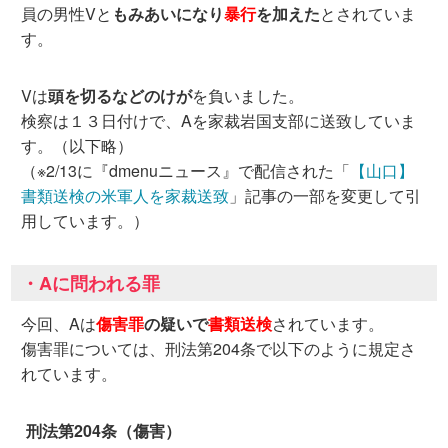
員の男性Vと
もみあいになり
暴行
を加えた
とされていま
す。
Vは
頭を切るなどのけが
を負いました。
検察は１３日付けで、Aを家裁岩国支部に送致していま
す。（以下略）
（※2/13に『dmenuニュース』で配信された「
【山口】
書類送検の米軍人を家裁送致
」記事の一部を変更して引
用しています。）
・Aに問われる罪
今回、Aは
傷害罪
の疑いで
書類送検
されています。
傷害罪については、刑法第204条で以下のように規定さ
れています。
刑法第204条（傷害）