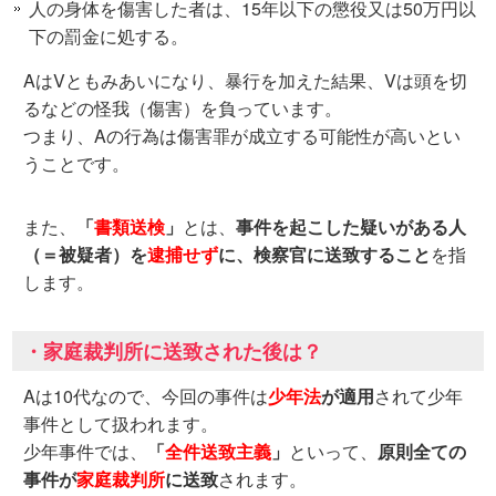
人の身体を傷害した者は、15年以下の懲役又は50万円以
下の罰金に処する。
AはVともみあいになり、暴行を加えた結果、Vは頭を切
るなどの怪我（傷害）を負っています。
つまり、Aの行為は傷害罪が成立する可能性が高いとい
うことです。
また、
「
書類送検
」
とは、
事件を起こした疑いがある人
（＝被疑者）を
逮捕せず
に、検察官に送致すること
を指
します。
・家庭裁判所に送致された後は？
Aは10代なので、今回の事件は
少年法
が適用
されて少年
事件として扱われます。
少年事件では、
「
全件送致主義
」
といって、
原則全ての
事件が
家庭裁判所
に送致
されます。