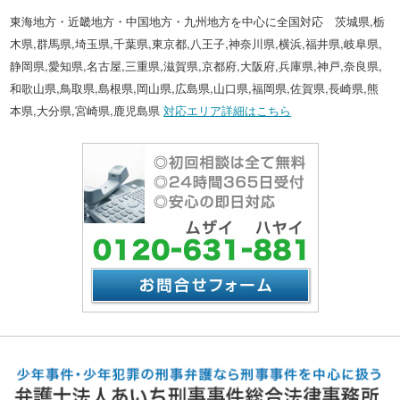
東海地方・近畿地方・中国地方・九州地方を中心に全国対応 茨城県,栃
木県,群馬県,埼玉県,千葉県,東京都,八王子,神奈川県,横浜,福井県,岐阜県,
静岡県,愛知県,名古屋,三重県,滋賀県,京都府,大阪府,兵庫県,神戸,奈良県,
和歌山県,鳥取県,島根県,岡山県,広島県,山口県,福岡県,佐賀県,長崎県,熊
本県,大分県,宮崎県,鹿児島県
対応エリア詳細はこちら