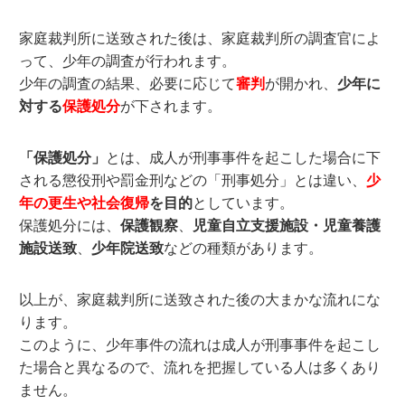
家庭裁判所に送致された後は、家庭裁判所の調査官によ
って、少年の調査が行われます。
少年の調査の結果、必要に応じて
審判
が開かれ、
少年に
対する
保護処分
が下されます。
「保護処分」
とは、成人が刑事事件を起こした場合に下
される懲役刑や罰金刑などの「刑事処分」とは違い、
少
年の更生や社会復帰
を目的
としています。
保護処分には、
保護観察
、
児童自立支援施設・児童養護
施設送致
、
少年院送致
などの種類があります。
以上が、家庭裁判所に送致された後の大まかな流れにな
ります。
このように、少年事件の流れは成人が刑事事件を起こし
た場合と異なるので、流れを把握している人は多くあり
ません。