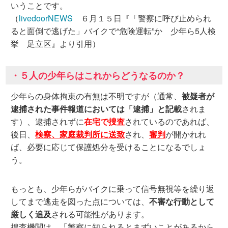
いうことです。
（
livedoorNEWS
６月１５日『「警察に呼び止められ
ると面倒で逃げた」バイクで“危険運転”か 少年ら5人検
挙 足立区』より引用）
・５人の少年らはこれからどうなるのか？
少年らの身体拘束の有無は不明ですが（通常、
被疑者が
逮捕された事件報道においては「逮捕」と記載
されま
す）、逮捕されずに
在宅で捜査
されているのであれば、
後日、
検察、家庭裁判所に送致
され、
審判
が開かれれ
ば、必要に応じて保護処分を受けることになるでしょ
う。
もっとも、少年らがバイクに乗って信号無視等を繰り返
してまで逃走を図った点については、
不審な行動として
厳しく追及
される可能性があります。
捜査機関は、「警察に知られるとまずいことがあるから