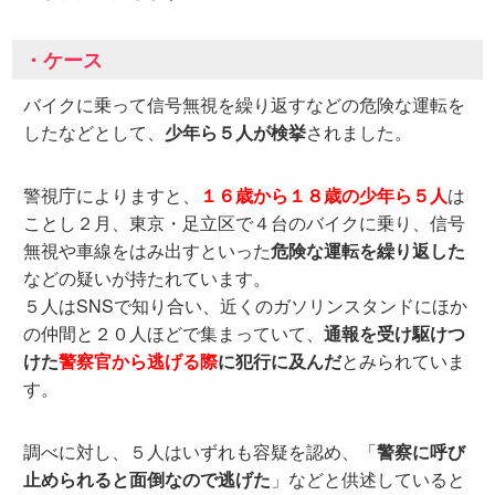
・ケース
バイクに乗って信号無視を繰り返すなどの危険な運転を
したなどとして、
少年ら５人が検挙
されました。
警視庁によりますと、
１６歳から１８歳の少年ら５人
は
ことし２月、東京・足立区で４台のバイクに乗り、信号
無視や車線をはみ出すといった
危険な運転を繰り返した
などの疑いが持たれています。
５人はSNSで知り合い、近くのガソリンスタンドにほか
の仲間と２０人ほどで集まっていて、
通報を受け駆けつ
けた
警察官から逃げる際
に犯行に及んだ
とみられていま
す。
調べに対し、５人はいずれも容疑を認め、「
警察に呼び
止められると面倒なので逃げた
」などと供述していると