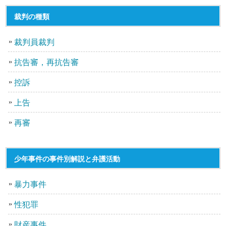
裁判の種類
裁判員裁判
抗告審，再抗告審
控訴
上告
再審
少年事件の事件別解説と弁護活動
暴力事件
性犯罪
財産事件