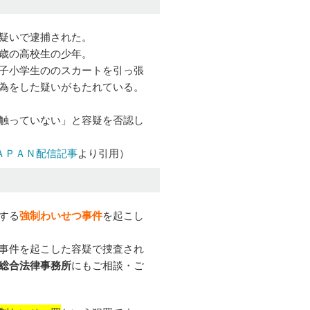
疑いで逮捕された。
歳の高校生の少年。
子小学生ののスカートを引っ張
為をした疑いがもたれている。
触っていない」と容疑を否認し
ＡＰＡＮ配信記事
より引用）
する
強制わいせつ事件
を起こし
事件を起こした容疑で捜査され
総合法律事務所
にもご相談・ご