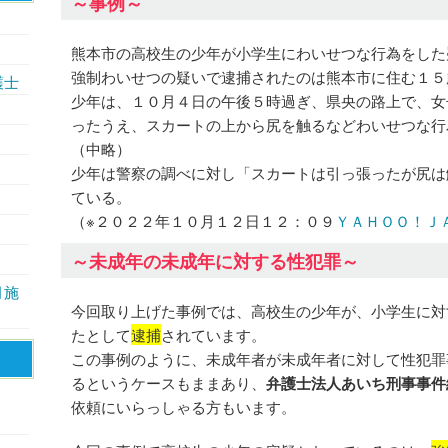
～事例～
熊本市の高校生の少年が小学生にわいせつな行為をした
強制わいせつの疑いで逮捕されたのは熊本市に住む１５
護士
少年は、１０月４日の午後５時過ぎ、県央の路上で、女
ったうえ、スカートの上から尻を触るなどわいせつな行
（中略）
少年は警察の調べに対し「スカートは引っ張ったが尻は
ている。
（※２０２２年１０月１２日１２：０９
ＹＡＨＯＯ！Ｊ
～未成年の未成年に対する性犯罪～
月施
今回取り上げた事例では、高校生の少年が、小学生に対
たとして
逮捕
されています。
この事例のように、未成年者が未成年者に対して性犯罪
るというケースもままあり、
弁護士法人あいち刑事事件
依頼にいらっしゃる方もいます。