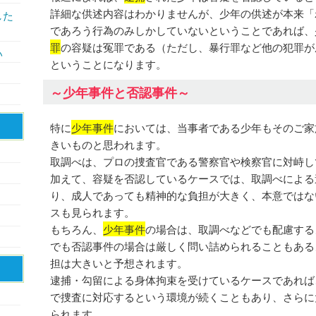
詳細な供述内容はわかりませんが、少年の供述が本来「
した
であろう行為のみしかしていないということであれば、
罪
の容疑は冤罪である（ただし、暴行罪など他の犯罪が
い
ということになります。
～少年事件と否認事件～
特に
少年事件
においては、当事者である少年もそのご家
きいものと思われます。
取調べは、プロの捜査官である警察官や検察官に対峙し
加えて、容疑を否認しているケースでは、取調べによる
り、成人であっても精神的な負担が大きく、本意ではな
スも見られます。
もちろん、
少年事件
の場合は、取調べなどでも配慮する
でも否認事件の場合は厳しく問い詰められることもある
担は大きいと予想されます。
逮捕・勾留による身体拘束を受けているケースであれば
で捜査に対応するという環境が続くこともあり、さらに
られます。