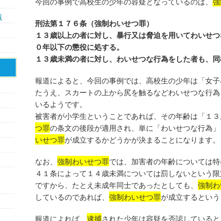
今回の事例で高校生の少年の容疑となっているのは、
強
識
刑法第１７６条（強制わいせつ罪）
１３歳以上の者に対し、暴行又は脅迫を用いてわいせつ
０年以下の懲役に処する。
１３歳未満の者に対し、わいせつな行為をした者も、同
報道によると、今回の事例では、高校生の少年は「女子
たうえ、スカートの上から尻を触るなどわいせつな行為
いるようです。
被害者が小学生ということであれば、その年齢は「１３
つ罪
の条文の後段が適用され、単に「わいせつな行為」
いせつ罪
が成立するかどうかが決まることになります。
なお、
強制わいせつ罪
では、加害者の年齢については特
４１条によって１４歳未満については罰しないという限
ですから、たとえ未成年同士であったとしても、
強制わ
しているのであれば、
強制わいせつ罪
が成立するという
報道によれば、
逮捕
された少年は容疑を否認していると