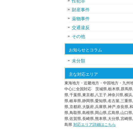
性犯罪
財産事件
薬物事件
交通違反
その他
お知らせとコラム
未分類
主な対応エリア
東海地方・近畿地方・中国地方・九州
中心に全国対応 茨城県,栃木県,群馬県
県,千葉県,東京都,八王子,神奈川県,横浜
県,岐阜県,静岡県,愛知県,名古屋,三重県
県,京都府,大阪府,兵庫県,神戸,奈良県,
県,鳥取県,島根県,岡山県,広島県,山口県
県,佐賀県,長崎県,熊本県,大分県,宮崎県
島県
対応エリア詳細はこちら