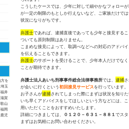
こうしたケースでは、少年に対して細やかなフォローが
が一定の制限のもとしか行えないなど、ご家族だけでは
状況になりがちです。
弁護士
であれば、逮捕直後であっても少年と接見するこ
ついても原則制限はありません。
こまめな接見によって、取調べなどへの対応のアドバイ
を伝えることもできます。
弁護士
のサポートを受けることで、少年本人だけでなく
ことが期待できます。
弁護士法人あいち刑事事件総合法律事務所
では、
逮捕
さ
地方を
,埼玉
が会いに行くという
初回接見サービス
を行っています。
,福井
お子さんが
逮捕
されてしまった際にまずは状況を知りた
,滋賀
いち早くアドバイスをしてほしいという方などには、こ
和歌山
用いただくことをおすすめいたします。
,福岡
詳細につきましては、
０１２０－６３１－８８１
でスタ
,鹿児
まずはお気軽にお問い合わせください。