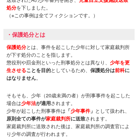
処分
を下しました。
（※この事例は全てフィクションです。）
・保護処分とは
保護処分
とは、事件を起こした少年に対して家庭裁判所
が下す処分のことを指します。
懲役刑や罰金刑といった刑事処分とは異なり、
少年を更
生させる
ことを目的
としているため、
保護処分は
前科
に
はなりません
。
そもそも、少年（20歳未満の者）が刑事事件を起こした
場合は
少年法
が適用
されます。
少年が起こした刑事事件は
「
少年事件
」
として扱われ、
原則全ての事件が
家庭裁判所
に送致
されます。
家庭裁判所に送致された後は、家庭裁判所の調査官によ
り少年の調査が行われます。