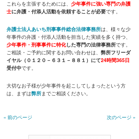
これらを主張するためには、
少年事件に強い専門の弁護
士
に弁護・付添人活動を依頼することが必要
です。
弁護士法人あいち刑事事件総合法律事務所
は、様々な少
年事件の弁護・付添人活動を担当した実績を多く持つ、
少年事件・刑事事件に特化
した専門の法律事務所
です。
ご相談・ご予約に関するお問い合わせは、
弊所フリーダ
イヤル（０１２０－６３１－８８１）にて
24時間365日
受付中
です。
大切なお子様が少年事件を起こしてしまったという方
は、まずは
弊所
までご相談ください。
« 前のページ
次のページ »