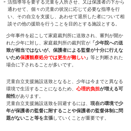
活指導等を要する児童を入所させ、又は保護者の下から
通わせて、個々の児童の状況に応じて必要な指導を行
い、その自立を支援し、あわせて退所した者について相
談その他の援助を行うことを目的とする施設とする。
少年事件を起こして家庭裁判所に送致され、審判が開か
れた少年に対し、家庭裁判所の裁判官が
「少年院への送
致が相当ではないが、保護者による監督が十分に行えな
いため
保護観察処分では更生が難しい
」
等と判断された
場合に下されることが多いです。
児童自立支援施設送致となると、少年は今までと異なる
環境で生活することになるため、
心理的負担
が増える可
能性
があります。
児童自立支援施設送致を回避するには、
現在の環境で少
年が保護者の監督に附することや保護者の監督体制に問
題がないこと等を主張
していくことが重要です。