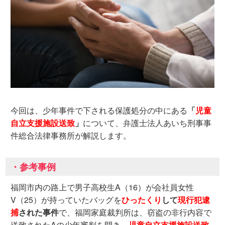
今回は、少年事件で下される保護処分の中にある
「
児童
自立支援施設送致
」
について、弁護士法人あいち刑事事
件総合法律事務所が解説します。
・参考事例
福岡市内の路上で男子高校生A（16）が会社員女性
V（25）が持っていたバッグを
ひったくり
して
現行犯逮
捕
された事件
で、福岡家庭裁判所は、窃盗の非行内容で
送致されたAの少年審判を開き、
児童自立支援施設送致