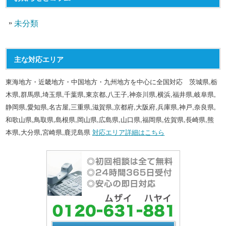
未分類
主な対応エリア
東海地方・近畿地方・中国地方・九州地方を中心に全国対応 茨城県,栃
木県,群馬県,埼玉県,千葉県,東京都,八王子,神奈川県,横浜,福井県,岐阜県,
静岡県,愛知県,名古屋,三重県,滋賀県,京都府,大阪府,兵庫県,神戸,奈良県,
和歌山県,鳥取県,島根県,岡山県,広島県,山口県,福岡県,佐賀県,長崎県,熊
本県,大分県,宮崎県,鹿児島県
対応エリア詳細はこちら