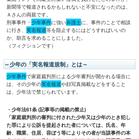
新聞等で報道されるかもしれないと不安になったのは、
Ａさんの両親です。
刑事事件・
少年事件
に強い
弁護士
に、事件のことで相談
に行き、
実名報道
等を阻止するにはどうすればいいの
か、助言を求めることにしました。
（フィクションです）
～少年の「実名報道規制」とは～
少年事件
で家庭裁判所による少年審判が開かれる場合に
は、その少年の
実名報道
や顔写真掲載などをすること
は、少年法で禁じられています。
・少年法61条 (記事等の掲載の禁止)
「家庭裁判所の審判に付された少年又は少年のとき犯し
た罪により公訴を提起された者については、氏名、年
齢、職業、住居、容ぼう等によりその者が当該事件の本