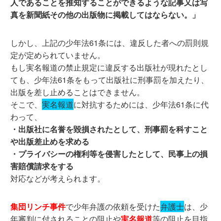
人であることを推知することができるような記事又は写
真を新聞紙その他の出版物に掲載してはならない。」
しかし、上記の少年法61条には、違反した者への罰則規
定が定められていません。
もし実名報道の禁止規定に違反する出版社が現れたとし
ても、少年法61条をもって出版社に刑事罰を加えたり、
出版を差し止めることはできません。
そこで、
実名報道
に対抗するためには、少年法61条に代
わって、
・出版社に名誉を毀損されたとして、刑事罰を科すこと
や出版差止めを求める
・プライバシーの権利等を侵害したとして、民事上の損
害賠償請求をする
対応などが考えられます。
集団リンチ事件
で少年弁護の依頼を受けた
弁護士
は、少
年審判に付されることの阻止や
実名報道
等の阻止を目指