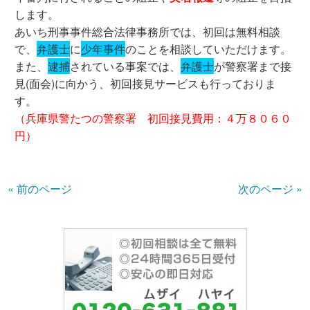
します。
あいち刑事事件総合法律事務所では、初回は無料相談
で、
弁護士
に
少年事件
のことを相談していただけます。
また、
逮捕
されている事案では、
弁護士
が警察署まで接
見(面会)に向かう、初回接見サービスも行っておりま
す。
（兵庫県警たつの警察署 初回接見費用：４万８０６０
円）
« 前のページ
次のページ »