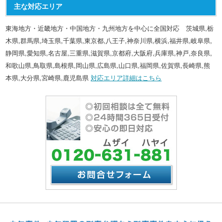
主な対応エリア
東海地方・近畿地方・中国地方・九州地方を中心に全国対応 茨城県,栃
木県,群馬県,埼玉県,千葉県,東京都,八王子,神奈川県,横浜,福井県,岐阜県,
静岡県,愛知県,名古屋,三重県,滋賀県,京都府,大阪府,兵庫県,神戸,奈良県,
和歌山県,鳥取県,島根県,岡山県,広島県,山口県,福岡県,佐賀県,長崎県,熊
本県,大分県,宮崎県,鹿児島県
対応エリア詳細はこちら