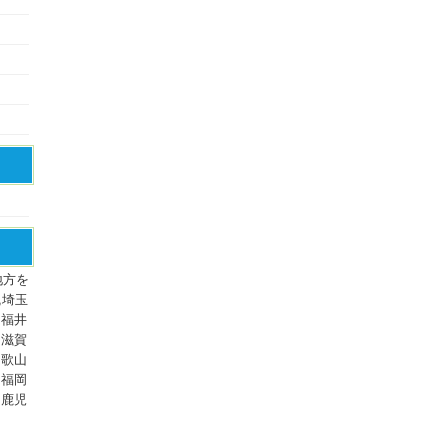
地方を
,埼玉
,福井
,滋賀
和歌山
,福岡
,鹿児