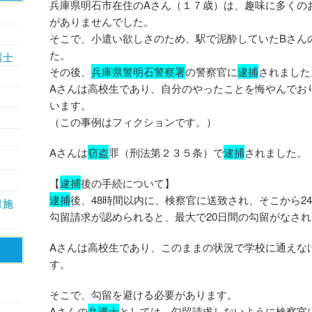
兵庫県明石市在住のAさん（１７歳）は、趣味に多くの
がありませんでした。
そこで、小遣い欲しさのため、駅で泥酔していたBさん
た。
護士
その後、
兵庫県警明石警察署
の警察官に
逮捕
されました
Aさんは高校生であり、自分のやったことを悔やんでお
います。
（この事例はフィクションです。）
Aさんは
窃盗
罪（刑法第２３５条）で
逮捕
されました。
【
逮捕
後の手続について】
逮捕
後、48時間以内に、検察官に送致され、そこから2
月施
勾留請求が認められると、最大で20日間の勾留がなさ
Aさんは高校生であり、このままの状況で学校に通えな
す。
そこで、勾留を避ける必要があります。
Aさんの
弁護士
としては、勾留請求しないように検察官