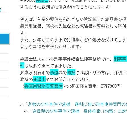
するように裁判官に働きかけることになります。
識
例えば、勾留の要件を満たさない旨記載した意見書を提
身元引受書、高校の先生などの陳述書を資料として添付
す。
また、少年がこのままでは退学などの処分を受けてしま
ような事情を主張したりします。
弁護士法人あいち刑事事件総合法律事務所では、
刑事事
件
も数多く承ってきました。
兵庫県明石市で
窃盗
罪で
逮捕
されお困りの方は、弁護士
務所の
弁護士
までお問合せください。
（
兵庫県警明石警察署
での初回接見費用 3万7800円）
←「
京都の少年事件で逮捕 審判に強い刑事事件専門の
へ「
奈良県の少年事件で逮捕 身体拘束（勾留）に対