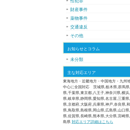
性犯罪
財産事件
薬物事件
交通違反
その他
お知らせとコラム
未分類
主な対応エリア
東海地方・近畿地方・中国地方・九州
中心に全国対応 茨城県,栃木県,群馬県
県,千葉県,東京都,八王子,神奈川県,横浜
県,岐阜県,静岡県,愛知県,名古屋,三重県
県,京都府,大阪府,兵庫県,神戸,奈良県,
県,鳥取県,島根県,岡山県,広島県,山口県
県,佐賀県,長崎県,熊本県,大分県,宮崎県
島県
対応エリア詳細はこちら