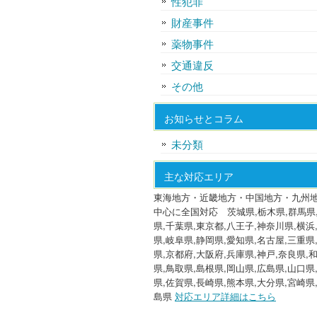
性犯罪
財産事件
薬物事件
交通違反
その他
お知らせとコラム
未分類
主な対応エリア
東海地方・近畿地方・中国地方・九州
中心に全国対応 茨城県,栃木県,群馬県
県,千葉県,東京都,八王子,神奈川県,横浜
県,岐阜県,静岡県,愛知県,名古屋,三重県
県,京都府,大阪府,兵庫県,神戸,奈良県,
県,鳥取県,島根県,岡山県,広島県,山口県
県,佐賀県,長崎県,熊本県,大分県,宮崎県
島県
対応エリア詳細はこちら