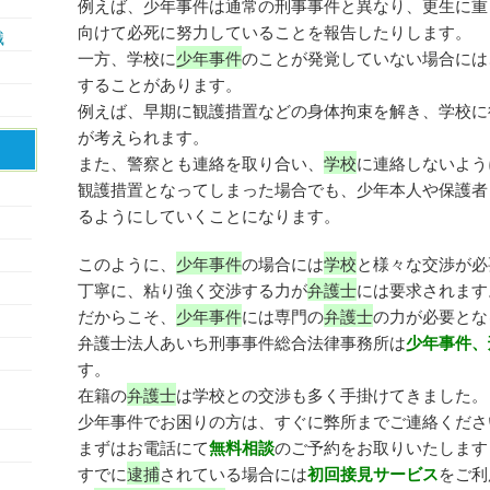
例えば、少年事件は通常の刑事事件と異なり、更生に重
向けて必死に努力していることを報告したりします。
識
一方、学校に
少年事件
のことが発覚していない場合には
することがあります。
例えば、早期に観護措置などの身体拘束を解き、学校に
が考えられます。
また、警察とも連絡を取り合い、
学校
に連絡しないよう
観護措置となってしまった場合でも、少年本人や保護者
るようにしていくことになります。
このように、
少年事件
の場合には
学校
と様々な交渉が必
丁寧に、粘り強く交渉する力が
弁護士
には要求されます
だからこそ、
少年事件
には専門の
弁護士
の力が必要とな
弁護士法人あいち刑事事件総合法律事務所は
少年事件、
す。
在籍の
弁護士
は学校との交渉も多く手掛けてきました。
少年事件でお困りの方は、すぐに弊所までご連絡くださ
まずはお電話にて
無料相談
のご予約をお取りいたします
すでに
逮捕
されている場合には
初回接見サービス
をご利