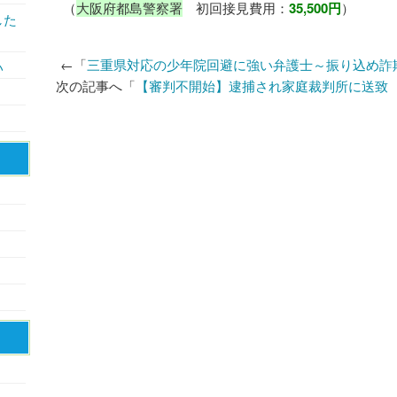
（
大阪府都島警察署
初回接見費用：
35,500円
）
した
←「
三重県対応の少年院回避に強い弁護士～振り込め詐
い
次の記事へ「
【審判不開始】逮捕され家庭裁判所に送致