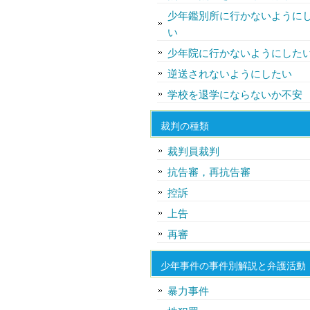
少年鑑別所に行かないように
い
少年院に行かないようにした
逆送されないようにしたい
学校を退学にならないか不安
裁判の種類
裁判員裁判
抗告審，再抗告審
控訴
上告
再審
少年事件の事件別解説と弁護活動
暴力事件