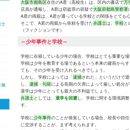
大阪市都島区
在住のA君（高校生）は、区内の書店で
万
店員が通報し、A君は窃盗罪の容疑で
大阪府都島警察署
A君の両親は、A君が通っている学校との関係をとても
そこで、A君の両親から依頼を受けた
弁護士
は、
学校
と
護士
（フィクションです）
～少年事件と学校～
学校に在籍している少年の場合、学校はとても重要な場
学校は少年を教育する場であるという本来の建前からす
ても、その少年を受け入れるべきでしょう。
しかし、学校によっては「
逮捕
された」というだけで退
し、
逮捕
・
勾留
による長期の欠席によって厳しい処分が
月施
退学は少年にとっても最大の不利益でしょう。
弁護士
としては、
退学を回避
し、学校に関する環境調整
す。
学校に
少年事件
のことが発覚している場合、校長や担任
に交渉することが、まず考えられます。