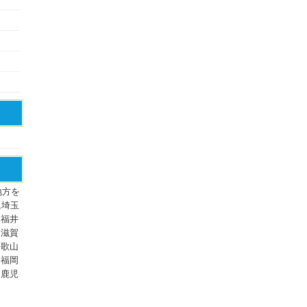
地方を
,埼玉
,福井
,滋賀
和歌山
,福岡
,鹿児