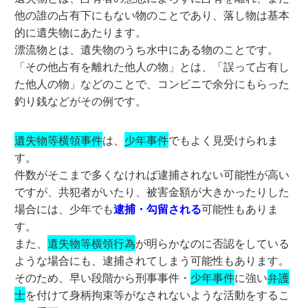
他の誰の占有下にもない物のことであり、落し物は基本
的に遺失物にあたります。
漂流物とは、遺失物のうち水中にある物のことです。
「その他占有を離れた他人の物」とは、「誤って占有し
た他人の物」などのことで、コンビニで余分にもらった
釣り銭などがその例です。
遺失物等横領事件
は、
少年事件
でもよく見受けられま
す。
件数がそこまで多くなければ逮捕されない可能性が高い
ですが、共犯者がいたり、被害金額が大きかったりした
場合には、少年でも
逮捕・勾留される
可能性もありま
す。
また、
遺失物等横領行為
が明らかなのに否認をしている
ような場合にも、逮捕されてしまう可能性もあります。
そのため、早い段階から刑事事件・
少年事件
に強い
弁護
士
を付けて身柄拘束等がなされないような活動をするこ