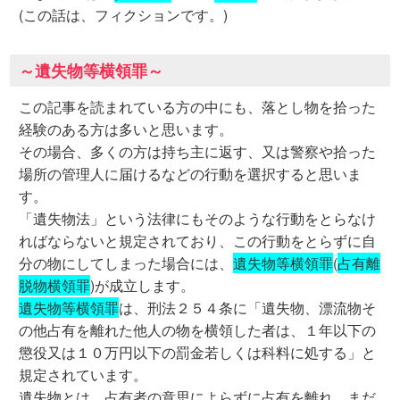
(この話は、フィクションです。)
～遺失物等横領罪～
この記事を読まれている方の中にも、落とし物を拾った
経験のある方は多いと思います。
その場合、多くの方は持ち主に返す、又は警察や拾った
場所の管理人に届けるなどの行動を選択すると思いま
す。
「遺失物法」という法律にもそのような行動をとらなけ
ればならないと規定されており、この行動をとらずに自
分の物にしてしまった場合には、
遺失物等横領罪
(
占有離
脱物横領罪
)が成立します。
遺失物等横領罪
は、刑法２５４条に「遺失物、漂流物そ
の他占有を離れた他人の物を横領した者は、１年以下の
懲役又は１０万円以下の罰金若しくは科料に処する」と
規定されています。
遺失物とは、占有者の意思によらずに占有を離れ、まだ