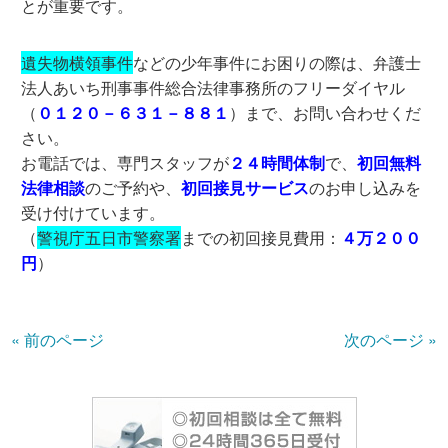
とが重要です。
遺失物横領事件
などの少年事件にお困りの際は、弁護士
法人あいち刑事事件総合法律事務所のフリーダイヤル
（
０１２０－６３１－８８１
）まで、お問い合わせくだ
さい。
お電話では、専門スタッフが
２４時間体制
で、
初回無料
法律相談
のご予約や、
初回接見サービス
のお申し込みを
受け付けています。
（
警視庁五日市警察署
までの初回接見費用：
４万２００
円
）
« 前のページ
次のページ »