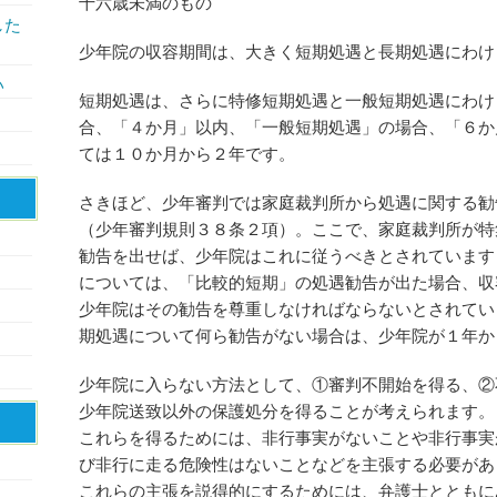
十六歳未満のもの
した
少年院の収容期間は、大きく短期処遇と長期処遇にわけ
い
短期処遇は、さらに特修短期処遇と一般短期処遇にわけ
合、「４か月」以内、「一般短期処遇」の場合、「６か
ては１０か月から２年です。
さきほど、少年審判では家庭裁判所から処遇に関する勧
（少年審判規則３８条２項）。ここで、家庭裁判所が特
勧告を出せば、少年院はこれに従うべきとされています
については、「比較的短期」の処遇勧告が出た場合、収
少年院はその勧告を尊重しなければならないとされてい
期処遇について何ら勧告がない場合は、少年院が１年か
少年院に入らない方法として、①審判不開始を得る、②
少年院送致以外の保護処分を得ることが考えられます。
これらを得るためには、非行事実がないことや非行事実
び非行に走る危険性はないことなどを主張する必要があ
これらの主張を説得的にするためには、弁護士とともに