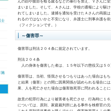
んの顔や腹部を殴る蹴るなどの暴行を加え、Ｖさんに全
まいました。そして、Ａさんは、学校の通報により駆け
れてしまいました。逮捕を通知を受けたＡさんの両親は
れるのではないかと不安になり、弁護士に刑事弁護を依
護士
（フィクションです。）
～傷害罪～
傷害罪は刑法２０４条に規定されています。
刑法２０４条
人の身体を傷害した者は、１５年以下の懲役又は５０
月施
傷害罪は、当初、怪我させるつもりはあった場合はもち
と結果（傷害）との間に因果関係が認められる場合には
果、人を死亡させた場合は傷害致死罪に問われることに
故意の犯罪行為により被害者を死亡させ、行為時に１６
については、原則、家庭裁判所にある事件を検察官の元
これを原則逆送事件と呼んでおり、傷害致死罪もこの事