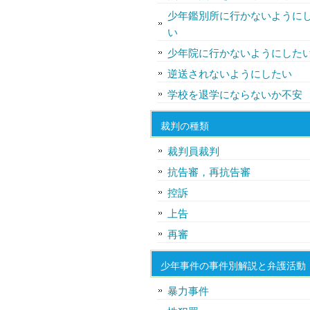
少年鑑別所に行かないように
い
少年院に行かないようにした
逆送されないようにしたい
学校を退学にならないか不安
裁判の種類
裁判員裁判
抗告審，再抗告審
控訴
上告
再審
少年事件の事件別解説と弁護活動
暴力事件