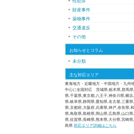
性犯罪
財産事件
薬物事件
交通違反
その他
お知らせとコラム
未分類
主な対応エリア
東海地方・近畿地方・中国地方・九州
中心に全国対応 茨城県,栃木県,群馬県
県,千葉県,東京都,八王子,神奈川県,横浜
県,岐阜県,静岡県,愛知県,名古屋,三重県
県,京都府,大阪府,兵庫県,神戸,奈良県,
県,鳥取県,島根県,岡山県,広島県,山口県
県,佐賀県,長崎県,熊本県,大分県,宮崎県
島県
対応エリア詳細はこちら