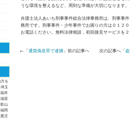
うな環境を整えるなど、周到な準備が大切になります。
弁護士法人あいち刑事事件総合法律事務所は、刑事事件
務所です。刑事事件・少年事件でお困りの方は０１２０
お電話ください。無料法律相談，初回接見サービスを２
←「
通貨偽造罪で逮捕
」前の記事へ 次の記事へ「
盗
地方を
,埼玉
,福井
,滋賀
和歌山
,福岡
,鹿児