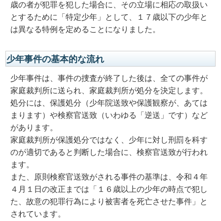
歳の者が犯罪を犯した場合に、その立場に相応の取扱い
とするために「特定少年」として、１７歳以下の少年と
は異なる特例を定めることになりました。
少年事件の基本的な流れ
少年事件は、事件の捜査が終了した後は、全ての事件が
家庭裁判所に送られ、家庭裁判所が処分を決定します。
処分には、保護処分（少年院送致や保護観察が、あては
まります）や検察官送致（いわゆる「逆送」です）など
があります。
家庭裁判所が保護処分ではなく、少年に対し刑罰を科す
のが適切であると判断した場合に、検察官送致が行われ
ます。
また、原則検察官送致がされる事件の基準は、令和４年
４月１日の改正までは「１６歳以上の少年の時点で犯し
た、故意の犯罪行為により被害者を死亡させた事件」と
されています。