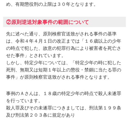
め、有期懲役刑の上限は３０年となります。
②原則逆送対象事件の範囲について
先に述べた通り、原則検察官送致がされる事件の基準
は、令和４年４月１日の改正までは「１６歳以上の少年
の時点で犯した、故意の犯罪行為により被害者を死亡さ
せた事件」とされています。
しかし、特定少年については、「特定少年の時に犯した
死刑、無期又は短期１年以上の懲役・禁錮に当たる罪の
事件」が原則検察官送致がされる事件となります。
事例のＡさんは、１８歳の特定少年の時点で殺人未遂罪
を行っています。
殺人罪及びその未遂罪につきましては、刑法第１９９条
及び刑法第２０３条に規定があり