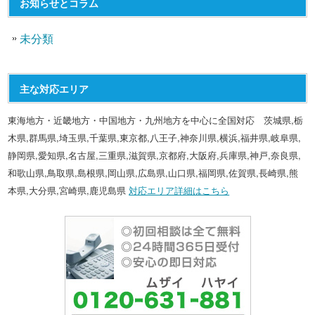
お知らせとコラム
未分類
主な対応エリア
東海地方・近畿地方・中国地方・九州地方を中心に全国対応 茨城県,栃
木県,群馬県,埼玉県,千葉県,東京都,八王子,神奈川県,横浜,福井県,岐阜県,
静岡県,愛知県,名古屋,三重県,滋賀県,京都府,大阪府,兵庫県,神戸,奈良県,
和歌山県,鳥取県,島根県,岡山県,広島県,山口県,福岡県,佐賀県,長崎県,熊
本県,大分県,宮崎県,鹿児島県
対応エリア詳細はこちら