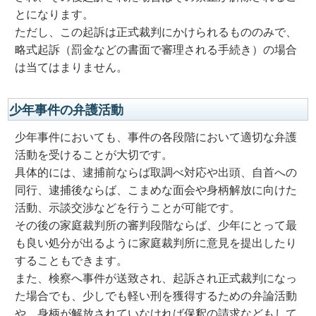
とになります。
ただし、この起訴は正式裁判にかけられるもののみで、
略式起訴（罰金などの書面で審理される手続き）の場合
は当てはまりません。
少年事件の弁護活動
少年事件においても、事件の各段階において適切な弁護
活動を受けることが大切です。
具体的には、逮捕前ならば取調べ対応や出頭、自首への
同行、逮捕後ならば、こまめな面会や身柄解放に向けた
活動、示談交渉などを行うことが可能です。
その後の家庭裁判所の審判段階ならば、少年にとって最
も良い処分が出るように家庭裁判所に意見を提出したり
することもできます。
また、検察へ事件が送致され、起訴され正式裁判になっ
た場合でも、少しでも軽い刑を獲得するための弁論活動
や、身柄が解放されていなければ保釈の請求などもして