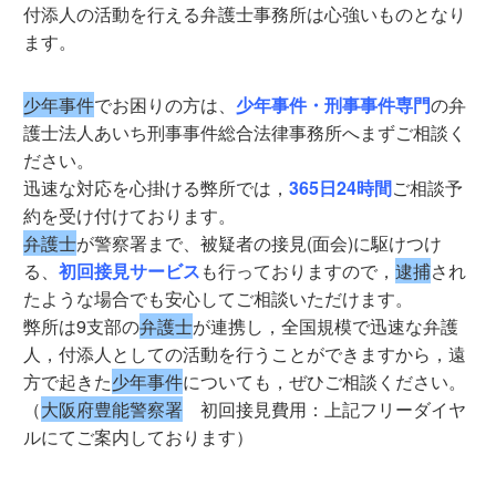
付添人の活動を行える弁護士事務所は心強いものとなり
ます。
少年事件
でお困りの方は、
少年事件・刑事事件専門
の弁
護士法人あいち刑事事件総合法律事務所へまずご相談く
ださい。
迅速な対応を心掛ける弊所では，
365日24時間
ご相談予
約を受け付けております。
弁護士
が警察署まで、被疑者の接見(面会)に駆けつけ
る、
初回接見サービス
も行っておりますので，
逮捕
され
たような場合でも安心してご相談いただけます。
弊所は9支部の
弁護士
が連携し，全国規模で迅速な弁護
人，付添人としての活動を行うことができますから，遠
方で起きた
少年事件
についても，ぜひご相談ください。
（
大阪府豊能警察署
初回接見費用：上記フリーダイヤ
ルにてご案内しております）