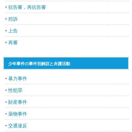
抗告審，再抗告審
控訴
上告
再審
少年事件の事件別解説と弁護活動
暴力事件
性犯罪
財産事件
薬物事件
交通違反