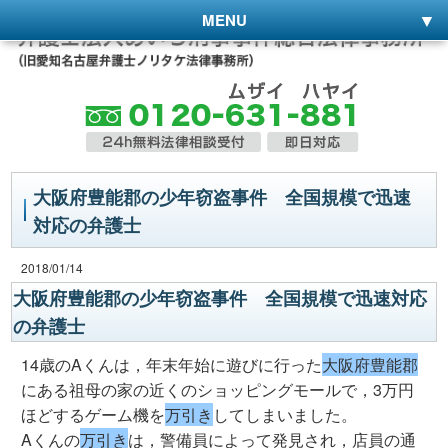
MENU
大阪府豊能郡の少年窃盗事件 全国規模で迅速
対応の弁護士
2018/01/14
大阪府豊能郡の少年窃盗事件 全国規模で迅速対応
の弁護士
14歳のAくんは，年末年始に遊びに行った
大阪府豊能郡
にある祖母の家の近くのショッピングモールで，3万円
ほどするゲーム機を
万引き
してしまいました。
Aくんの
万引き
は，警備員によって発見され，店員の通