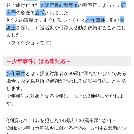
報で駆け付けた
大阪府豊能警察署
の警察官によって，
窃
盗罪
の容疑で
逮捕
されました。
Aくんの両親は，すぐに動いてくれる
少年事件
に強い
弁
護士
を探し，弁護活動や付添人活動を依頼することにし
ました。
（フィクションです）
～少年事件には迅速対応～
少年事件
とは，捜査対象者が20歳に満たない少年である
場合，家庭裁判所で審判が行われる保護事件のことを指
します。
少年審判の対象となる少年は，以下の3種類に分かれま
す。
①犯罪少年（罪を犯した14歳以上20歳未満の少年）
②触法少年（刑罰法令に触れる行為をした14歳未満の少