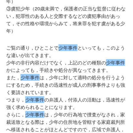
年）
③虞犯少年（20歳未満で，保護者の正当な監督に従わな
い，犯罪性のある人と交際するなどの虞犯事由があっ
て，その性格や環境からみて，将来罪を犯す虞がある少
年）
ご覧の通り，ひとことで
少年事件
といっても，このよう
な違いが出てきます。
少年の非行内容だけでなく，上記のどの種類の
少年事件
かによっても，手続きや処分が異なってきます。
また，
少年事件
は，少年に対して適時の処分を行うよう
にするため，手続きの迅速性が成人の刑事事件よりも強
く要請されています。
つまり，
少年事件
の弁護人，付添人の活動は，迅速性が
強く求められることになります。
さらに，
少年事件
は，少年の行為地で捜査がなされ，家
裁送致となる際は，少年の住所地を管轄する家庭裁判所
へ移送されることがほとんどですので，広域で弁護人，