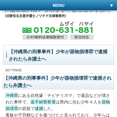
MENU
【沖縄県の刑事事件】少年が器物損壊罪で逮捕
されたら弁護士へ
2017/09/22
【沖縄県の刑事事件】少年が器物損壊罪で逮捕され
たら弁護士へ
沖縄県
にある自然壕「チビチリガマ」で遺品などが壊さ
れた事件で、
嘉手納警察署
は県内に住む少年４人を
器物
損壊罪
の容疑で
逮捕
した。
看板や千羽鶴などを傷つけたと見られており、少年らは