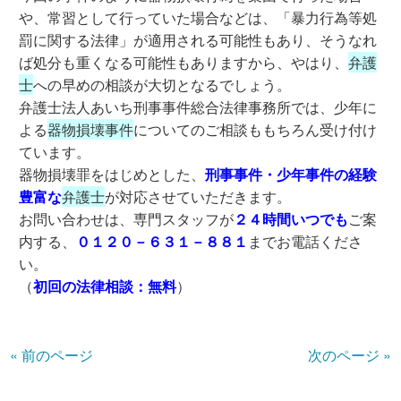
や、常習として行っていた場合などは、「暴力行為等処
罰に関する法律」が適用される可能性もあり、そうなれ
ば処分も重くなる可能性もありますから、やはり、
弁護
士
への早めの相談が大切となるでしょう。
弁護士法人あいち刑事事件総合法律事務所では、少年に
よる
器物損壊事件
についてのご相談ももちろん受け付け
ています。
器物損壊罪をはじめとした、
刑事事件・少年事件の経験
豊富な
弁護士
が対応させていただきます。
お問い合わせは、専門スタッフが
２４時間いつでも
ご案
内する、
０１２０－６３１－８８１
までお電話くださ
い。
（
初回の法律相談：無料
）
« 前のページ
次のページ »