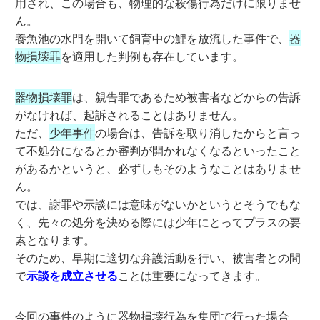
用され、この場合も、物理的な殺傷行為だけに限りませ
ん。
養魚池の水門を開いて飼育中の鯉を放流した事件で、
器
物損壊罪
を適用した判例も存在しています。
器物損壊罪
は、親告罪であるため被害者などからの告訴
がなければ、起訴されることはありません。
ただ、
少年事件
の場合は、告訴を取り消したからと言っ
て不処分になるとか審判が開かれなくなるといったこと
があるかというと、必ずしもそのようなことはありませ
ん。
では、謝罪や示談には意味がないかというとそうでもな
く、先々の処分を決める際には少年にとってプラスの要
素となります。
そのため、早期に適切な弁護活動を行い、被害者との間
で
示談を成立させる
ことは重要になってきます。
今回の事件のように器物損壊行為を集団で行った場合