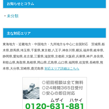
お知らせとコラム
未分類
主な対応エリア
東海地方・近畿地方・中国地方・九州地方を中心に全国対応 茨城県,栃
木県,群馬県,埼玉県,千葉県,東京都,八王子,神奈川県,横浜,福井県,岐阜県,
静岡県,愛知県,名古屋,三重県,滋賀県,京都府,大阪府,兵庫県,神戸,奈良県,
和歌山県,鳥取県,島根県,岡山県,広島県,山口県,福岡県,佐賀県,長崎県,熊
本県,大分県,宮崎県,鹿児島県
対応エリア詳細はこちら