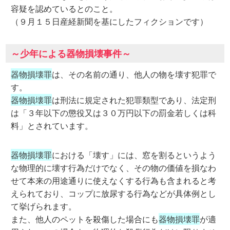
容疑を認めているとのこと。
（９月１５日産経新聞を基にしたフィクションです）
～少年による器物損壊事件～
器物損壊罪
は、その名前の通り、他人の物を壊す犯罪で
す。
器物損壊罪
は刑法に規定された犯罪類型であり、法定刑
は「３年以下の懲役又は３０万円以下の罰金若しくは科
料」とされています。
器物損壊罪
における「壊す」には、窓を割るというよう
な物理的に壊す行為だけでなく、その物の価値を損なわ
せて本来の用途通りに使えなくする行為も含まれると考
えられており、コップに放尿する行為などが具体例とし
て挙げられます。
また、他人のペットを殺傷した場合にも
器物損壊罪
が適