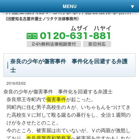
MENU
奈良の少年が傷害事件 事件化を回避する弁護
士
2016/03/02
奈良の少年が傷害事件 事件化を回避する弁護士
奈良県王寺町内で
傷害事件
が起こった。
同町内に住む男子高校生のＡが、いちゃもんをつけてき
た高校生Ｖに対して殴る蹴るの暴行をし、全治１週間の
けがをさせたとのこと。
今のところ、被害届は出ていないが、Ｖの両親が激怒し
ており、
奈良県警西和警察署
へ被害届を出すかもしれな