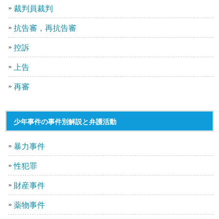
裁判員裁判
抗告審，再抗告審
控訴
上告
再審
少年事件の事件別解説と弁護活動
暴力事件
性犯罪
財産事件
薬物事件