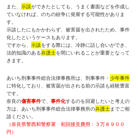
また、
示談
ができたとしても、うまく書面などを作成し
ていなければ、のちの紛争に発展する可能性がありま
す。
示談したにもかかわらず、被害届を出されたため、事件
化したというケースもあります。
ですから、
示談
をする際には、冷静に話し合いができ、
法的知識のある
弁護士
を間にいれることが重要となって
きます。
あいち刑事事件総合法律事務所は、刑事事件・
少年事件
に特化しており、被害届が出される前の示談も経験豊富
です。
奈良の
傷害事件
で、
事件化
するのを回避したいと考えの
方は、あいち刑事事件総合法律事務所の
弁護士
までご相
談ください。
（奈良県警西和警察署 初回接見費用：３万８９００
円）