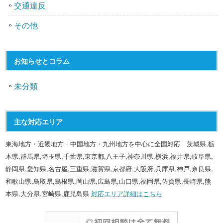
交通違反
その他
お知らせとコラム
未分類
主な対応エリア
東海地方・近畿地方・中国地方・九州地方を中心に全国対応 茨城県,栃
木県,群馬県,埼玉県,千葉県,東京都,八王子,神奈川県,横浜,福井県,岐阜県,
静岡県,愛知県,名古屋,三重県,滋賀県,京都府,大阪府,兵庫県,神戸,奈良県,
和歌山県,鳥取県,島根県,岡山県,広島県,山口県,福岡県,佐賀県,長崎県,熊
本県,大分県,宮崎県,鹿児島県
対応エリア詳細はこちら