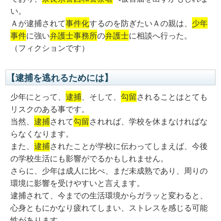
い。
Ａが逮捕されて
事件化
するのを防ぎたいＡの親は、
少年
事件
に強い
弁護士事務所
の
弁護士
に相談へ行った。
（フィクションです）
【逮捕を逃れるためには】
少年にとって、
逮捕
、そして、
勾留
されることはとても
リスクのある事です。
当然、
逮捕
されて
勾留
されれば、学校を休まなければな
らなくなります。
また、
逮捕
されたことが学校に伝わってしまえば、今後
の学校生活にも影響がでるかもしれません。
さらに、少年は成人に比べ、まだ未成熟であり、周りの
環境に影響を受けやすいと言えます。
逮捕されて、今までの生活環境からガラッと変わると、
心身ともにかなり疲れてしまい、ストレスを感じる可能
性があります。