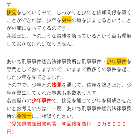
す。
接見
をしていく中で、しっかりと少年と信頼関係を築く
ことができれば、少年を
更生
の道を歩ませるということ
が可能になってくるのです。
弁護士は、そのような責務を負っているという点も理解
しておかなければなりません。
あいち刑事事件総合法律事務所は刑事事件・
少年事件
を
専門としておりますので、いままで数多くの事件を起こ
した少年を見てきました。
その中で、少年との
接見
を通じて、信頼を築き上げ、少
年が更生してくれた事案も多数あります。
名古屋市の
少年事件
で、接見を通じて少年を構成させた
いとお考えの方は、一度、あいち刑事事件総合法律事務
所の
弁護士
にご相談ください。
（愛知県警熱田警察署 初回接見費用：３万５９００
円）