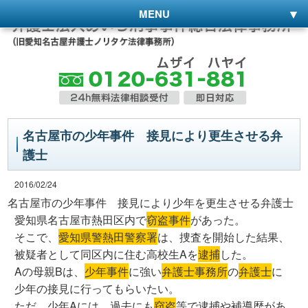
MENU
名古屋市の少年事件 接見により更生させる弁
護士
2016/02/24
名古屋市の少年事件 接見により少年を更生させる弁護士
愛知県名古屋市熱田区内で
窃盗事件
があった。
そこで、
愛知県警熱田警察署
は、捜査を開始した結果、
被疑者として同区内に住む高校生Aを
逮捕
した。
Aの母親Bは、
少年事件
に強い
弁護士事務所
の
弁護士
に
少年の接見に行ってもらいたい。
ただ、少年Aには、過去にも
窃盗
等で逮捕や補導歴があ