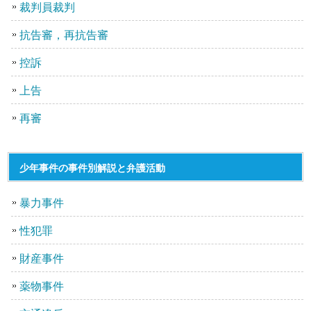
裁判員裁判
抗告審，再抗告審
控訴
上告
再審
少年事件の事件別解説と弁護活動
暴力事件
性犯罪
財産事件
薬物事件