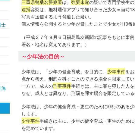
三重県警桑名警察署
は、
強要未遂
の疑いで専門学校生の
逮捕
容疑は、無料通信アプリで知り合った少女＝当時1
写真を送信するよう脅迫した疑い。
個人情報を公開すると少年が脅したことで少女が110番
護士
（平成２７年９月６日福島民友新聞の記事をもとに事例
署名・地名は変えてあります。）
～少年法の目的～
少年法は、「少年の健全育成」を目的に、
少年事件
をお
点から考え、刑罰を科すことのできる場合を限定してい
一方で、成人の
刑事事件
手続きは、主に罪を犯した人を
月施
なぜ、成人とは異なり、刑罰を課す場合を限定している
少年法は、少年の健全育成・更生のために非行のある少
します。
少年事件
手続きは主に、少年の健全育成・更生のために
を定めています。