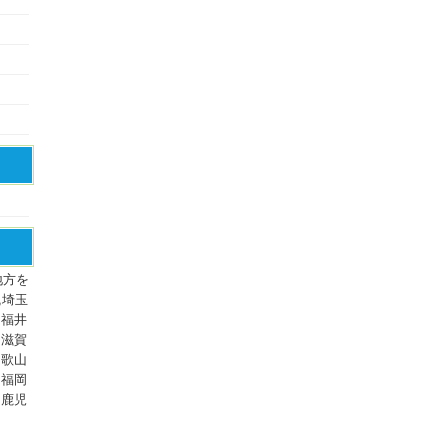
地方を
,埼玉
,福井
,滋賀
和歌山
,福岡
,鹿児