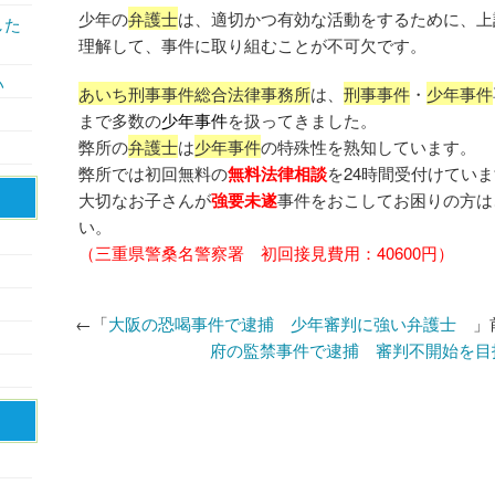
少年の
弁護士
は、適切かつ有効な活動をするために、上
した
理解して、事件に取り組むことが不可欠です。
い
あいち刑事事件総合法律事務所
は、
刑事事件
・
少年事件
まで多数の
少年事件
を扱ってきました。
弊所の
弁護士
は
少年事件
の特殊性を熟知しています。
弊所では初回無料の
無料法律相談
を24時間受付けてい
大切なお子さんが
強要未遂
事件をおこしてお困りの方は
い。
（三重県警桑名警察署 初回接見費用：40600円）
←「
大阪の恐喝事件で逮捕 少年審判に強い弁護士
」
府の監禁事件で逮捕 審判不開始を目