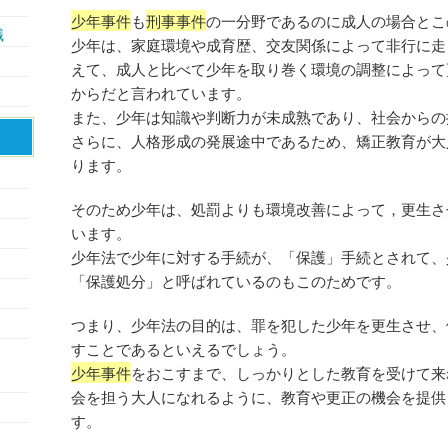
少年事件
も
刑事事件
の一分野であるのに成人の場合とこ
識
少年は、家庭環境や成育歴、交友関係によって非行に走
えて、成人と比べて少年を取り巻く環境の調整によって
からだと言われています。
また、少年は知識や判断力が未成熟であり、社会からの
さらに、人格形成の発展途中であるため、矯正教育が大
ります。
そのため少年は、処罰よりも環境改善によって，更生さ
います。
少年法で少年に対する手続が、「保護」手続とされて、
「保護処分」と呼ばれているのもこのためです。
つまり、少年法の目的は、罪を犯した少年を更生させ、
すことであるといえるでしょう。
少年事件
をおこすまで、しっかりとした教育を受けて来
会を担う大人になれるように、教育や更正の機会を提供
す。