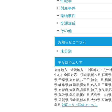
性犯罪
財産事件
薬物事件
交通違反
その他
お知らせとコラム
未分類
主な対応エリア
東海地方・近畿地方・中国地方・九州
中心に全国対応 茨城県,栃木県,群馬県
県,千葉県,東京都,八王子,神奈川県,横浜
県,岐阜県,静岡県,愛知県,名古屋,三重県
県,京都府,大阪府,兵庫県,神戸,奈良県,
県,鳥取県,島根県,岡山県,広島県,山口県
県,佐賀県,長崎県,熊本県,大分県,宮崎県
島県
対応エリア詳細はこちら