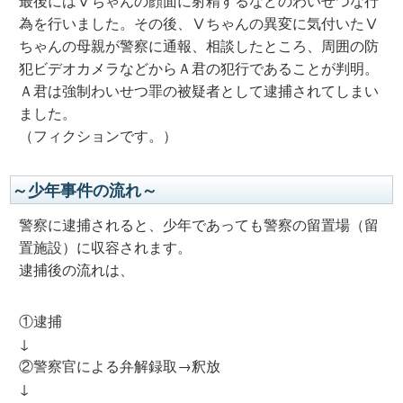
最後にはⅤちゃんの顔面に射精するなどのわいせつな行
為を行いました。その後、Ⅴちゃんの異変に気付いたⅤ
ちゃんの母親が警察に通報、相談したところ、周囲の防
犯ビデオカメラなどからＡ君の犯行であることが判明。
Ａ君は強制わいせつ罪の被疑者として逮捕されてしまい
ました。
（フィクションです。）
～少年事件の流れ～
警察に逮捕されると、少年であっても警察の留置場（留
置施設）に収容されます。
逮捕後の流れは、
①逮捕
↓
②警察官による弁解録取→釈放
↓