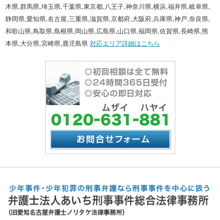
木県,群馬県,埼玉県,千葉県,東京都,八王子,神奈川県,横浜,福井県,岐阜県,
静岡県,愛知県,名古屋,三重県,滋賀県,京都府,大阪府,兵庫県,神戸,奈良県,
和歌山県,鳥取県,島根県,岡山県,広島県,山口県,福岡県,佐賀県,長崎県,熊
本県,大分県,宮崎県,鹿児島県
対応エリア詳細はこちら