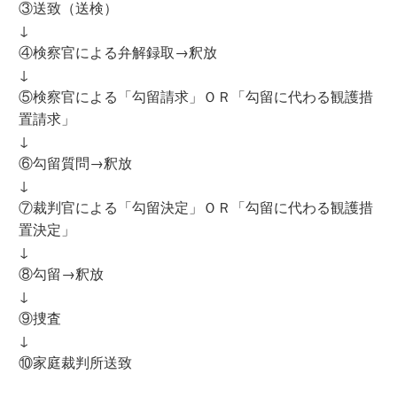
③送致（送検）
↓
④検察官による弁解録取→釈放
↓
⑤検察官による「勾留請求」ＯＲ「勾留に代わる観護措
置請求」
↓
⑥勾留質問→釈放
↓
⑦裁判官による「勾留決定」ＯＲ「勾留に代わる観護措
置決定」
↓
⑧勾留→釈放
↓
⑨捜査
↓
⑩家庭裁判所送致