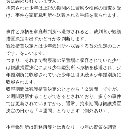
長は認められていません。
拘束された少年は上記の期間内に警察や検察の捜査を受
け、事件を家庭裁判所へ送致される手続を取られます。
事件と身柄を家庭裁判所へ送致されると、裁判官が観護
措置決定を出すかどうかを判断します。
観護措置決定とは少年鑑別所へ収容する旨の決定のこと
です。をいいます。
つまり、それまで警察署の留置場に収容されていた少年
は観護措置決定により少年鑑別所へ身柄を移送され、少
年鑑別所に収容されていた少年は引き続き少年鑑別所に
収容されます。
収容期間は観護措置決定のときから「２週間」ですが、
２週間更新することができるとされており、多くの事件
では更新されていますから、通常、拘束期間は観護措置
決定の日から「４週間」となります（例外あり）。
少年鑑別所は刑務所等とは異なり、少年の資質を調査・