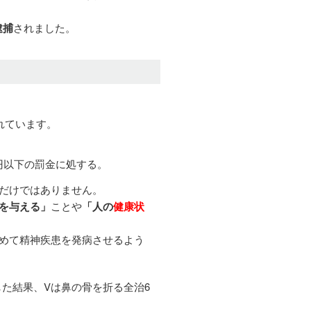
逮捕
されました。
れています。
円以下の罰金に処する。
だけではありません。
を与える」
ことや
「人の
健康状
めて精神疾患を発病させるよう
た結果、Vは鼻の骨を折る全治6