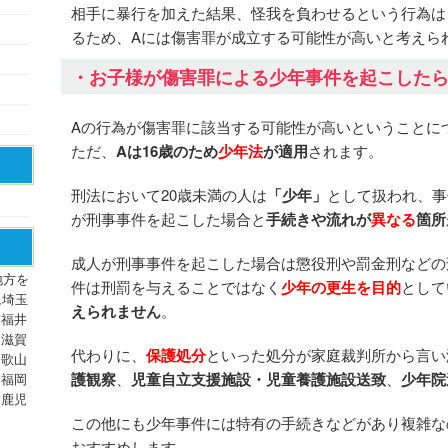
相手に暴行を加えた結果、怪我を負わせるという行為は
るため、Aには傷害罪が成立する可能性が高いと考えら
・お子様が傷害罪による少年事件を起こした
Aの行為が傷害罪に該当する可能性が高いということに
ただ、
Aは16歳のため
少年法
が適用
されます。
刑法において20歳未満の人は
「少年」
として扱われ、事
が刑事事件を起こした場合と
手続きや流れが
異なる
箇所
成人が刑事事件を起こした場合は懲役刑や罰金刑などの
地方を
件は刑罰を与えることではなく
少年の更生を目的
として
,埼玉
えられません
。
,福井
,滋賀
代わりに、
保護処分
といった処分が家庭裁判所から言い
和歌山
護観察
、
児童自立支援施設・児童養護施設送致
、
少年院
,福岡
,鹿児
この他にも少年事件には特有の手続きなどがあり複雑な
おすすめします。