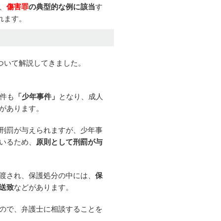
、
傷害罪
の典型的な例に該当
す
れます。
ら
ついて解説してきました。
件も
「少年事件」
となり、成人
があります。
刑罰が与えられますが、少年事
いるため、
原則として刑罰が与
渡され、保護処分の中には、
保
送致
などがあります。
ので、弁護士に相談することを