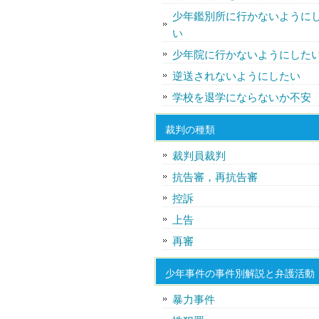
少年鑑別所に行かないように
い
少年院に行かないようにした
逆送されないようにしたい
学校を退学にならないか不安
裁判の種類
裁判員裁判
抗告審，再抗告審
控訴
上告
再審
少年事件の事件別解説と弁護活動
暴力事件