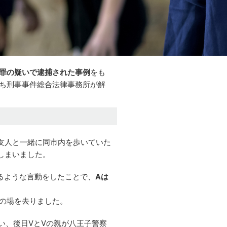
罪の疑いで逮捕された事例
をも
ち刑事事件総合法律事務所が解
、友人と一緒に同市内を歩いていた
しまいました。
るような言動をしたことで、
Aは
その場を去りました。
い、後日VとVの親が八王子警察