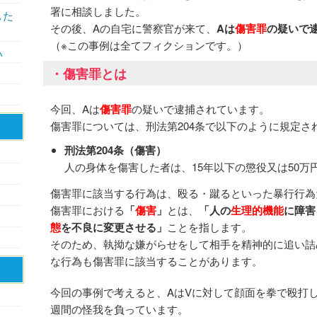
署に相談しました。
した
その後、Aの自宅に警察官が来て、
Aは
傷害罪
の疑いで
（※この事例は全てフィクションです。）
い
・傷害罪とは
今回、Aは
傷害罪
の疑いで逮捕されています。
傷害罪については、刑法第204条で以下のように規定さ
刑法第204条（傷害）
人の身体を傷害した者は、15年以下の懲役又は50万
傷害罪に該当する行為は、殴る・蹴るといった暴行行為
傷害罪における
「
傷害
」
とは、
「人の
生理的機能
に障害
態
を不良に変更させる」
ことを指します。
そのため、執拗な嫌がらせをして相手を精神的に追い詰
な行為も傷害罪に該当することがあります。
今回の事例で考えると、AはVに対して顔面を拳で殴打し
週間の怪我を負っています。