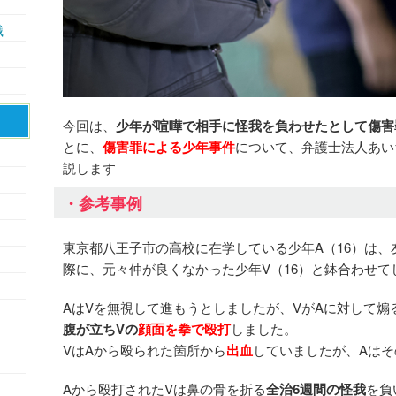
識
今回は、
少年が喧嘩で相手に怪我を負わせたとして傷害
とに、
傷害罪による少年事件
について、弁護士法人あい
説します
・参考事例
東京都八王子市の高校に在学している少年A（16）は
際に、元々仲が良くなかった少年V（16）と鉢合わせて
AはVを無視して進もうとしましたが、VがAに対して煽
腹が立ちVの
顔面を拳で殴打
しました。
VはAから殴られた箇所から
出血
していましたが、Aは
Aから殴打されたVは鼻の骨を折る
全治6週間の怪我
を負