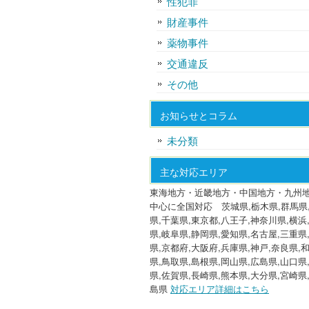
性犯罪
財産事件
薬物事件
交通違反
その他
お知らせとコラム
未分類
主な対応エリア
東海地方・近畿地方・中国地方・九州
中心に全国対応 茨城県,栃木県,群馬県
県,千葉県,東京都,八王子,神奈川県,横浜
県,岐阜県,静岡県,愛知県,名古屋,三重県
県,京都府,大阪府,兵庫県,神戸,奈良県,
県,鳥取県,島根県,岡山県,広島県,山口県
県,佐賀県,長崎県,熊本県,大分県,宮崎県
島県
対応エリア詳細はこちら