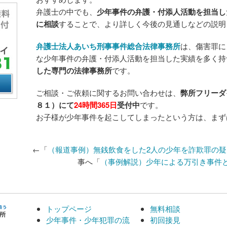
弁護士の中でも、
少年事件の弁護・付添人活動を担当し
に相談
することで、より詳しく今後の見通しなどの説明
弁護士法人あいち刑事事件総合法律事務所
は、傷害罪に
な少年事件の弁護・付添人活動を担当した実績を多く持
した専門の法律事務所
です。
ご相談・ご依頼に関するお問い合わせは、
弊所フリーダ
８１）にて
24時間365日
受付中
です。
お子様が少年事件を起こしてしまったという方は、まず
←「
（報道事例）無銭飲食をした2人の少年を詐欺罪の疑
事へ「
（事例解説）少年による万引き事件
トップページ
無料相談
少年事件・少年犯罪の流
初回接見