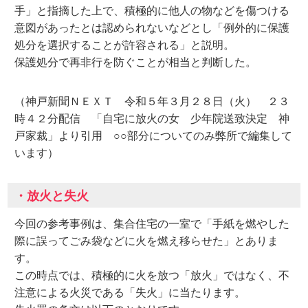
手」と指摘した上で、積極的に他人の物などを傷つける
意図があったとは認められないなどとし「例外的に保護
処分を選択することが許容される」と説明。
保護処分で再非行を防ぐことが相当と判断した。
（神戸新聞ＮＥＸＴ 令和５年３月２８日（火） ２３
時４２分配信 「自宅に放火の女 少年院送致決定 神
戸家裁」より引用 ○○部分についてのみ弊所で編集して
います）
・放火と失火
今回の参考事例は、集合住宅の一室で「手紙を燃やした
際に誤ってごみ袋などに火を燃え移らせた」とありま
す。
この時点では、積極的に火を放つ「放火」ではなく、不
注意による火災である「失火」に当たります。