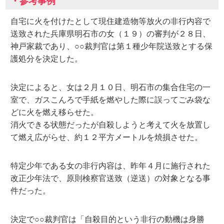
・参考事例
自宅に火を付けたとして現住建造物等放火の非行内容で
送致された兵庫県明石市の女（１９）の審判が２８日、
神戸家裁であり、○○裁判官は第１種少年院送致とする保
護処分を決定した。
決定によると、女は２月１０日、明石市の集合住宅の一
室で、ガスこんろで手紙を燃やした際に誤ってごみ袋な
どに火を燃え移らせた。
消火できる状態だったが自殺しようと考えて火を放置し
て燃え広がらせ、約１２平方メートルを焼損させた。
特定少年である女の非行内容は、昨年４月に施行された
改正少年法で、原則検察官送致（逆送）の対象となる事
件だった。
決定で○○裁判官は「自殺目的という非行の動機は身勝