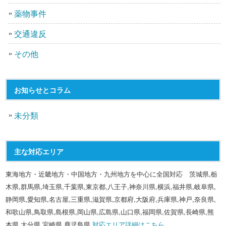
薬物事件
交通違反
その他
お知らせとコラム
未分類
主な対応エリア
東海地方・近畿地方・中国地方・九州地方を中心に全国対応 茨城県,栃
木県,群馬県,埼玉県,千葉県,東京都,八王子,神奈川県,横浜,福井県,岐阜県,
静岡県,愛知県,名古屋,三重県,滋賀県,京都府,大阪府,兵庫県,神戸,奈良県,
和歌山県,鳥取県,島根県,岡山県,広島県,山口県,福岡県,佐賀県,長崎県,熊
本県,大分県,宮崎県,鹿児島県
対応エリア詳細はこちら