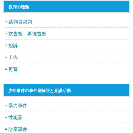
裁判の種類
裁判員裁判
抗告審，再抗告審
控訴
上告
再審
少年事件の事件別解説と弁護活動
暴力事件
性犯罪
財産事件