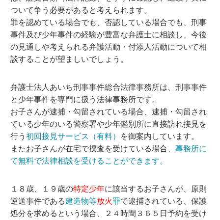
ついて争う必要があると考えられます。
罪を認めている場合でも、否認している場合でも、刑事
事件及び少年事件の経験が豊富な弁護士に相談し、今後
の見通しや考えられる弁護活動・付添人活動について相
談することが望ましいでしょう。
弁護士法人あいち刑事事件総合法律事務所は、刑事事件
と少年事件を専門に扱う法律事務所です。
お子さんが逮捕・勾留されている場合、逮捕・勾留され
ている少年のいる警察署や少年鑑別所に直接訪れ接見を
行う
初回接見サービス（有料）
を御案内しています。
またお子さんが在宅で捜査を受けている場合、
事務所に
て無料で法律相談を受けることができます。
１８歳、１９歳の
特定少年
に該当するお子さんが、原則
逆送事件である
建造物等
放火
罪
で逮捕されている、保護
処分を求めるという場合、２４時間３６５日予約を受け