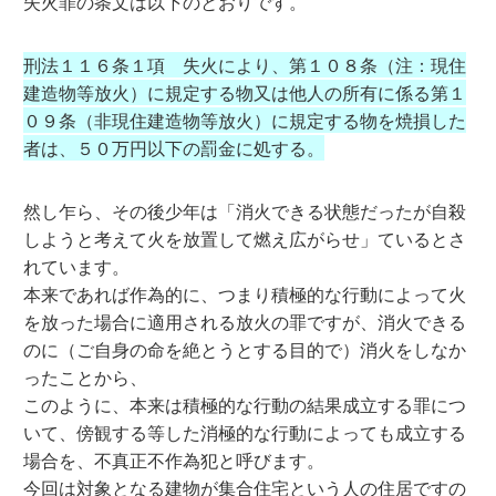
失火罪の条文は以下のとおりです。
刑法１１６条１項 失火により、第１０８条（注：現住
建造物等放火）に規定する物又は他人の所有に係る第１
０９条（非現住建造物等放火）に規定する物を焼損した
者は、５０万円以下の罰金に処する。
然し乍ら、その後少年は「消火できる状態だったが自殺
しようと考えて火を放置して燃え広がらせ」ているとさ
れています。
本来であれば作為的に、つまり積極的な行動によって火
を放った場合に適用される放火の罪ですが、消火できる
のに（ご自身の命を絶とうとする目的で）消火をしなか
ったことから、
このように、本来は積極的な行動の結果成立する罪につ
いて、傍観する等した消極的な行動によっても成立する
場合を、不真正不作為犯と呼びます。
今回は対象となる建物が集合住宅という人の住居ですの