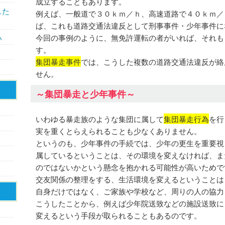
成立することもあります。
した
例えば、一般道で３０ｋｍ／ｈ、高速道路で４０ｋｍ／
ば、これも道路交通法違反として刑事事件・少年事件に
今回の事例のように、無免許運転の者がいれば、それも
い
す。
集団暴走事件
では、こうした複数の道路交通法違反が絡
せん。
～集団暴走と少年事件～
いわゆる暴走族のような集団に属して
集団暴走行為
を行
実を重くとらえられることも少なくありません。
というのも、少年事件の手続では、少年の更生を重要視
属しているということは、その環境を変えなければ、ま
のではないかという懸念を抱かれる可能性が高いためで
交友関係の整理をする、生活環境を変えるということは
自身だけではなく、ご家族や学校など、周りの人の協力
こうしたことから、例えば少年院送致などの施設送致に
変えるという手段が取られることもあるのです。