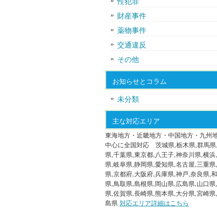
性犯罪
財産事件
薬物事件
交通違反
その他
お知らせとコラム
未分類
主な対応エリア
東海地方・近畿地方・中国地方・九州
中心に全国対応 茨城県,栃木県,群馬県
県,千葉県,東京都,八王子,神奈川県,横浜
県,岐阜県,静岡県,愛知県,名古屋,三重県
県,京都府,大阪府,兵庫県,神戸,奈良県,
県,鳥取県,島根県,岡山県,広島県,山口県
県,佐賀県,長崎県,熊本県,大分県,宮崎県
島県
対応エリア詳細はこちら