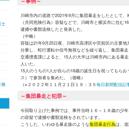
～事例～
川崎市内の道路で2021年9月に集団暴走をしたとして、
（共同危険行為）容疑などで、川崎市と横浜市に住む16
護士
逮捕や書類送検したと発表した。
（中略）
容疑は21年9月25日夜、川崎市高津区や宮前区の主要地
分乗し、蛇行運転や信号無視などを繰り返し、集団暴走
交通捜査課によると、15人の大半は川崎市内にある暴走
人いた。
15人のうちの1人が自らの18歳の誕生日を祝ってもらお
ス）で参加者を集めた。（後略）
月施
（※２０２２年１１月２１日１９：３５
毎日新聞配信記
～集団暴走と犯罪～
今回取り上げた事例では、事件当時１６～１８歳の少年
の容疑で逮捕や書類送検をされています。
こうした、いわゆる暴走族のような
集団暴走行為
は、道