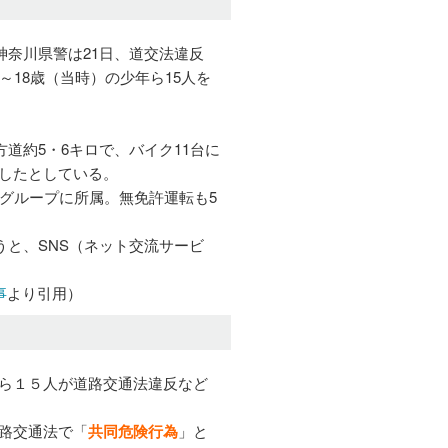
神奈川県警は21日、道交法違反
～18歳（当時）の少年ら15人を
方道約5・6キロで、バイク11台に
したとしている。
グループに所属。無免許運転も5
うと、SNS（ネット交流サービ
事
より引用）
ら１５人が道路交通法違反など
路交通法で「
共同危険行為
」と