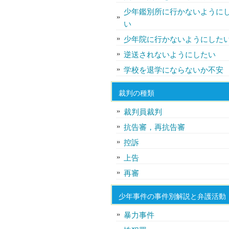
少年鑑別所に行かないように
い
少年院に行かないようにした
逆送されないようにしたい
学校を退学にならないか不安
裁判の種類
裁判員裁判
抗告審，再抗告審
控訴
上告
再審
少年事件の事件別解説と弁護活動
暴力事件