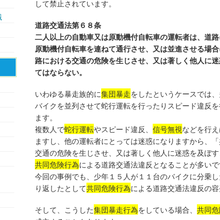
して禁止されています。
識
道路交通法第６８条
二人以上の自動車又は原動機付自転車の運転者は、道路
原動機付自転車を連ねて通行させ、又は並進させる場合
路における交通の危険を生じさせ、又は著しく他人に迷
てはならない。
いわゆる暴走族的に
集団暴走
をしたというケースでは、
バイクを並列させて蛇行運転を行ったりスピード違反を
ます。
複数人で
蛇行運転
やスピード違反、
信号無視
などを行え
ますし、他の運転者にとっては迷惑になりますから、「
交通の危険を生じさせ、又は著しく他人に迷惑を及ぼす
共同危険行為
による道路交通法違反となることが多いで
今回の事例でも、少年１５人が１１台のバイクに分乗し
り返したとして
共同危険行為
による道路交通法違反の容
そして、こうした
集団暴走行為
をしている場合、
共同危