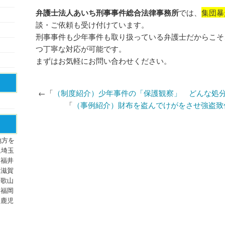
弁護士法人あいち刑事事件総合法律事務所
では、
集団暴
談・ご依頼も受け付けています。
刑事事件も少年事件も取り扱っている弁護士だからこそ
つ丁寧な対応が可能です。
まずはお気軽にお問い合わせください。
←「
（制度紹介）少年事件の「保護観察」 どんな処
「
（事例紹介）財布を盗んでけがをさせ強盗致
地方を
,埼玉
,福井
,滋賀
和歌山
,福岡
,鹿児