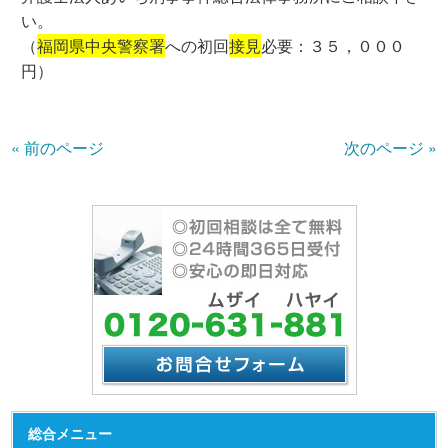
い。
（
福岡県中央警察署
への初回
接見
必要：３５，０００
円）
« 前のページ
次のページ »
総合メニュー