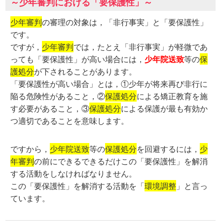
～少年審判における「要保護性」～
少年審判
の審理の対象は，「非行事実」と「要保護性」
です。
ですが，
少年審判
では，たとえ「非行事実」が軽微であ
っても「要保護性」が高い場合には，
少年院送致
等の
保
護処分
が下されることがあります。
「要保護性が高い場合」とは，①少年が将来再び非行に
陥る危険性があること，②
保護処分
による矯正教育を施
す必要があること，③
保護処分
による保護が最も有効か
つ適切であることを意味します。
ですから，
少年院送致
等の
保護処分
を回避するには，
少
年審判
の前にできるできるだけこの「要保護性」を解消
する活動をしなければなりません。
この「要保護性」を解消する活動を「
環境調整
」と言っ
ています。