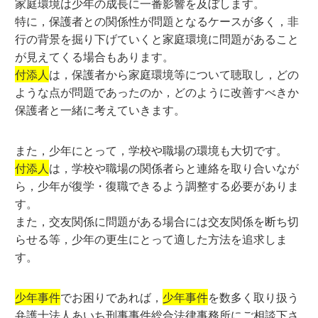
家庭環境は少年の成長に一番影響を及ぼします。
特に，保護者との関係性が問題となるケースが多く，非
行の背景を掘り下げていくと家庭環境に問題があること
が見えてくる場合もあります。
付添人
は，保護者から家庭環境等について聴取し，どの
ような点が問題であったのか，どのように改善すべきか
保護者と一緒に考えていきます。
また，少年にとって，学校や職場の環境も大切です。
付添人
は，学校や職場の関係者らと連絡を取り合いなが
ら，少年が復学・復職できるよう調整する必要がありま
す。
また，交友関係に問題がある場合には交友関係を断ち切
らせる等，少年の更生にとって適した方法を追求しま
す。
少年事件
でお困りであれば，
少年事件
を数多く取り扱う
弁護士法人あいち刑事事件総合法律事務所にご相談下さ