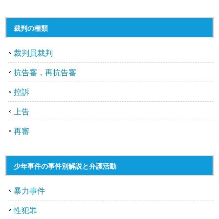
裁判の種類
裁判員裁判
抗告審，再抗告審
控訴
上告
再審
少年事件の事件別解説と弁護活動
暴力事件
性犯罪