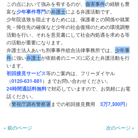
この点において強みを有するのが、
傷害事件
の経験も豊
富な
少年事件専門
の
弁護士
による弁護活動です。
少年院送致を阻止するためには、保護者との関係や就業
先・帰住先の確保など少年の社会復帰のための環境調整
活動を行い、それを意見書にして社会内処遇を求める等
の活動が重要になります。
弁護士法人あいち刑事事件総合法律事務所では、
少年事
件
に強い
弁護士
が依頼者のニーズに応えた弁護活動を行
います。
初回接見サービス
等のご案内は、フリーダイヤル
（
0120-631-881
）までお問い合わせください。
24時間通話料無料
で対応していますので、お気軽にお電
話ください。
（
警視庁調布警察署
までの初回接見費用
3万7,300円
）
« 前のページ
次のページ »