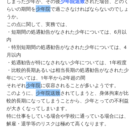
しまった少年が、その後
少年院送致
された場合、どのく
らいの期間を
少年院
で過ごさなければならないのでしょ
うか。
この点に関して、実務では、
・短期間の処遇勧告がなされた少年については、6月以
内
・特別短期間の処遇勧告がなされた少年については、4
月以内
・処遇勧告が特になされない少年については、1年程度
・比較的長期あるいは相当長期の処遇勧告がなされた少
年については、1年半から2年超の間
それぞれ
少年院
に収容されることが多いようです。
このように、
少年院送致
されてしまうと、身体拘束が比
較的長期になってしまうことから、少年とっての不利益
が大きくなってしまいます。
特に仕事をしている場合や学校に通っている場合には、
解雇・退学等のリスクは極めて高くなります。