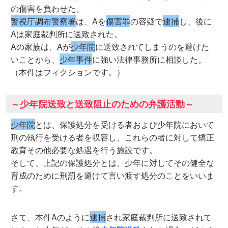
の傷害を負わせた。
警視庁調布警察署
は、Aを
傷害罪
の容疑で
逮捕
し、後に
Aは家庭裁判所に送致された。
Aの家族は、Aが
少年院
に送致されてしまうのを避けた
いことから、
少年事件
に強い法律事務所に相談した。
（本件はフィクションです。）
～少年院送致と送致阻止のための弁護活動～
少年院
とは、保護処分を受ける者および少年院において
刑の執行を受ける者を収容し、これらの者に対して矯正
教育その他必要な処遇を行う施設です。
そして、上記の保護処分とは、少年に対してその健全な
育成のために刑罰を避けて言い渡す処分のことをいいま
す。
さて、本件Aのように
逮捕
され家庭裁判所に送致されて