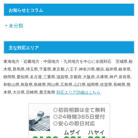
お知らせとコラム
未分類
主な対応エリア
東海地方・近畿地方・中国地方・九州地方を中心に全国対応 茨城県,栃
木県,群馬県,埼玉県,千葉県,東京都,八王子,神奈川県,横浜,福井県,岐阜県,
静岡県,愛知県,名古屋,三重県,滋賀県,京都府,大阪府,兵庫県,神戸,奈良県,
和歌山県,鳥取県,島根県,岡山県,広島県,山口県,福岡県,佐賀県,長崎県,熊
本県,大分県,宮崎県,鹿児島県
対応エリア詳細はこちら